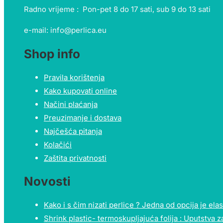
Radno vrijeme : Pon-pet 8 do 17 sati, sub 9 do 13 sati
e-mail: info@perlica.eu
Shop info
Pravila korištenja
Kako kupovati online
Načini plaćanja
Preuzimanje i dostava
Najčešća pitanja
Kolačići
Zaštita privatnosti
Novosti
Kako i s čim nizati perlice ? Jedna od opcija je elast
Shrink plastic- termoskupljajuća folija : Uputstva z