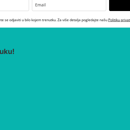
e se odjaviti u bilo kojem trenutku. Za više detalja pogledajte našu
Politiku priva
uku!