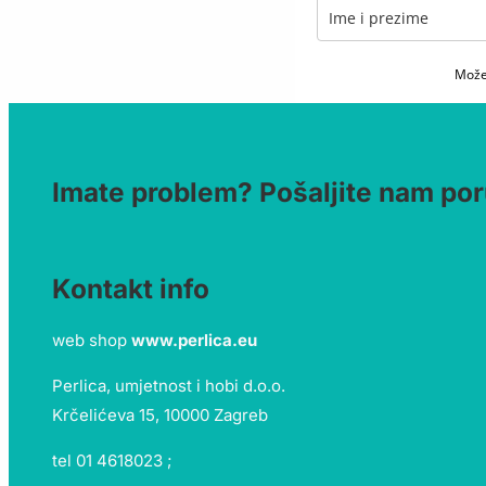
Možet
Imate problem? Pošaljite nam por
Kontakt info
web shop
www.perlica.eu
Perlica, umjetnost i hobi d.o.o.
Krčelićeva 15, 10000 Zagreb
tel 01 4618023 ;