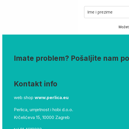
Možete
Imate problem? Pošaljite nam p
Kontakt info
web shop
www.perlica.eu
Perlica, umjetnost i hobi d.o.o.
Krčelićeva 15, 10000 Zagreb