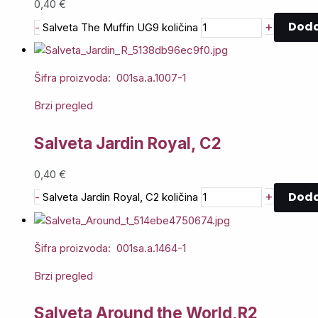
0,40
€
Doda
+
-
Salveta The Muffin UG9 količina
Šifra proizvoda: 001sa.a.1007-1
Brzi pregled
Salveta Jardin Royal, C2
0,40
€
Doda
+
-
Salveta Jardin Royal, C2 količina
Šifra proizvoda: 001sa.a.1464-1
Brzi pregled
Salveta Around the World,R2