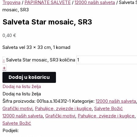
Trgovina
/
PAPIRNATE SALVETE
/
12000 naših salveta
/ Salveta 
mosaic, SR3
Salveta Star mosaic, SR3
0,40
€
Salveta vel 33 x 33 cm, 1 komad
-
Salveta Star mosaic, SR3 količina
+
Dodaj u košaricu
Dodaj na listu želja
Dodaj na listu želja
Šifra proizvoda:
001sa.s.104312-1
Kategorije:
12000 naših salveta
Grafički motivi
,
Pahuljice, zvijezde i kuglice
,
Salvete Božić
12000 naših salveta
,
Grafički motivi
,
Pahuljice, zvijezde i kuglice
,
Salvete Božić
Podijeli: