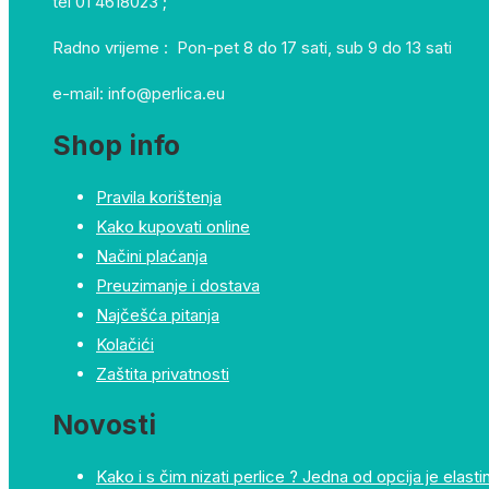
tel 01 4618023 ;
Radno vrijeme : Pon-pet 8 do 17 sati, sub 9 do 13 sati
e-mail: info@perlica.eu
Shop info
Pravila korištenja
Kako kupovati online
Načini plaćanja
Preuzimanje i dostava
Najčešća pitanja
Kolačići
Zaštita privatnosti
Novosti
Kako i s čim nizati perlice ? Jedna od opcija je elastin