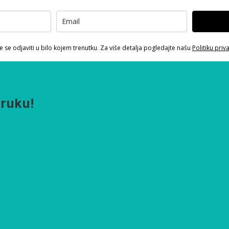
 se odjaviti u bilo kojem trenutku. Za više detalja pogledajte našu
Politiku priv
oruku!