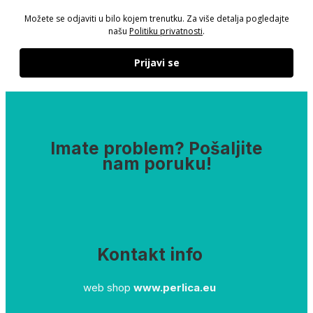
Možete se odjaviti u bilo kojem trenutku. Za više detalja pogledajte
našu
Politiku privatnosti
.
Prijavi se
Imate problem? Pošaljite
nam poruku!
Kontakt info
web shop
www.perlica.eu