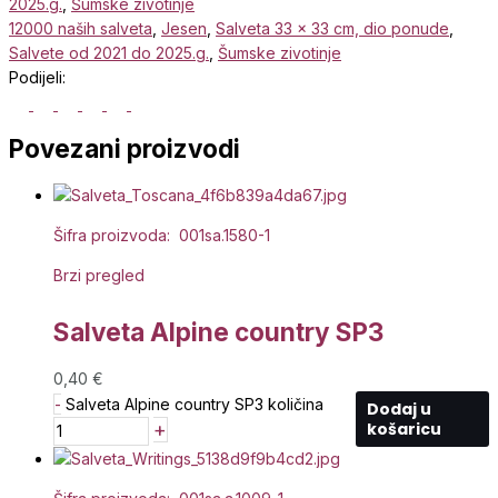
2025.g.
,
Šumske zivotinje
12000 naših salveta
,
Jesen
,
Salveta 33 x 33 cm, dio ponude
,
Salvete od 2021 do 2025.g.
,
Šumske zivotinje
Podijeli:
Povezani proizvodi
Šifra proizvoda: 001sa.1580-1
Brzi pregled
Salveta Alpine country SP3
0,40
€
-
Salveta Alpine country SP3 količina
Dodaj u
+
košaricu