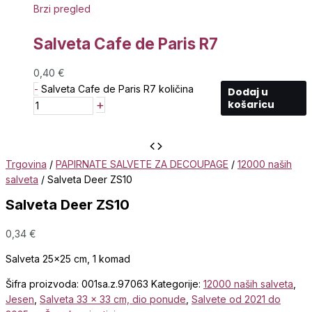
Brzi pregled
Salveta Cafe de Paris R7
0,40
€
-
Salveta Cafe de Paris R7 količina
Dodaj u
+
košaricu
Trgovina
/
PAPIRNATE SALVETE ZA DECOUPAGE
/
12000 naših
salveta
/ Salveta Deer ZS10
Salveta Deer ZS10
0,34
€
Salveta 25×25 cm, 1 komad
Šifra proizvoda:
001sa.z.97063
Kategorije:
12000 naših salveta
,
Jesen
,
Salveta 33 x 33 cm, dio ponude
,
Salvete od 2021 do