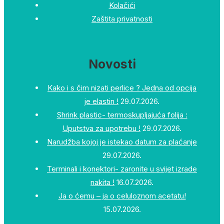
Kolačići
Zaštita privatnosti
Novosti
Kako i s čim nizati perlice ? Jedna od opcija
je elastin !
29.07.2026.
Shrink plastic- termoskupljajuća folija :
Uputstva za upotrebu !
29.07.2026.
Narudžba kojoj je istekao datum za plaćanje
29.07.2026.
Terminali i konektori- zaronite u svijet izrade
nakita !
16.07.2026.
Ja o ćemu – ja o celuloznom acetatu!
15.07.2026.