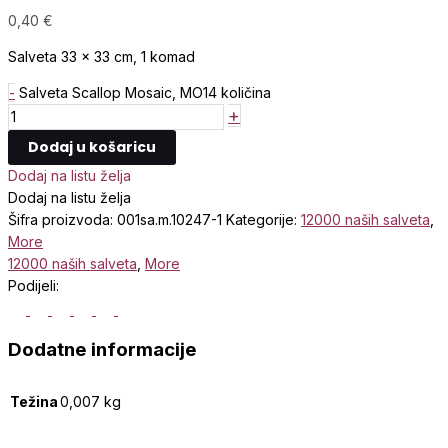
0,40
€
Salveta 33 x 33 cm, 1 komad
-
Salveta Scallop Mosaic, MO14 količina
+
Dodaj u košaricu
Dodaj na listu želja
Dodaj na listu želja
Šifra proizvoda:
001sa.m.10247-1
Kategorije:
12000 naših salveta
,
More
12000 naših salveta
,
More
Podijeli:
Dodatne informacije
Težina
0,007 kg