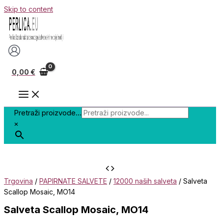
Skip to content
0,00
€
Pretraži proizvode...
×
Trgovina
/
PAPIRNATE SALVETE
/
12000 naših salveta
/ Salveta
Scallop Mosaic, MO14
Salveta Scallop Mosaic, MO14