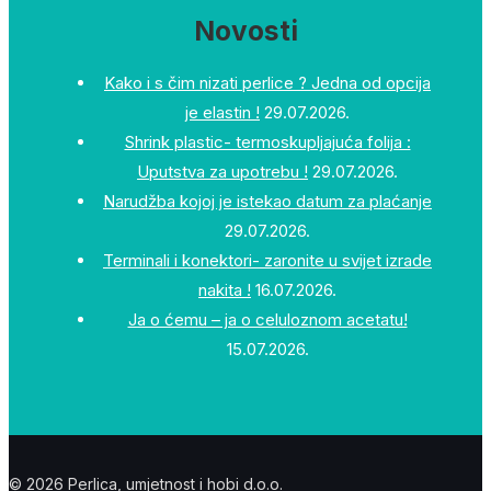
Novosti
Kako i s čim nizati perlice ? Jedna od opcija
je elastin !
29.07.2026.
Shrink plastic- termoskupljajuća folija :
Uputstva za upotrebu !
29.07.2026.
Narudžba kojoj je istekao datum za plaćanje
29.07.2026.
Terminali i konektori- zaronite u svijet izrade
nakita !
16.07.2026.
Ja o ćemu – ja o celuloznom acetatu!
15.07.2026.
© 2026 Perlica, umjetnost i hobi d.o.o.