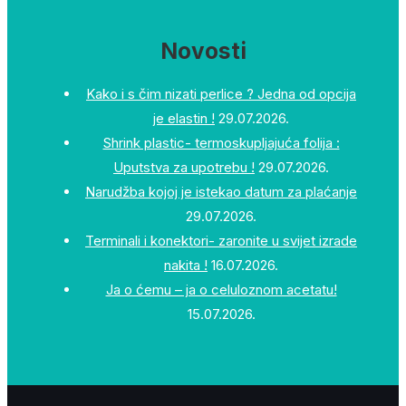
Novosti
Kako i s čim nizati perlice ? Jedna od opcija
je elastin !
29.07.2026.
Shrink plastic- termoskupljajuća folija :
Uputstva za upotrebu !
29.07.2026.
Narudžba kojoj je istekao datum za plaćanje
29.07.2026.
Terminali i konektori- zaronite u svijet izrade
nakita !
16.07.2026.
Ja o ćemu – ja o celuloznom acetatu!
15.07.2026.