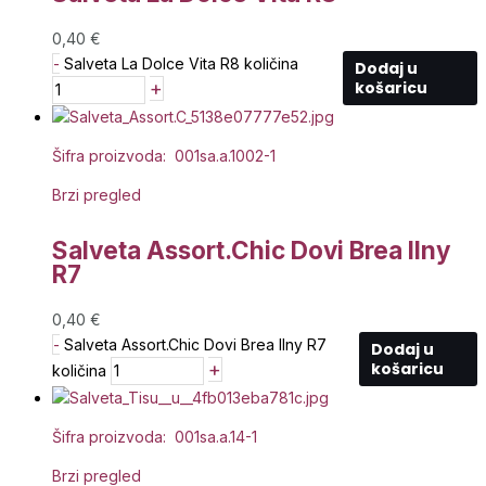
0,40
€
-
Salveta La Dolce Vita R8 količina
Dodaj u
+
košaricu
Šifra proizvoda: 001sa.a.1002-1
Brzi pregled
Salveta Assort.Chic Dovi Brea Ilny
R7
0,40
€
-
Salveta Assort.Chic Dovi Brea Ilny R7
Dodaj u
+
košaricu
količina
Šifra proizvoda: 001sa.a.14-1
Brzi pregled