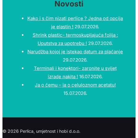
Novosti
Kako i s čim nizati perlice ? Jedna od opcija
je elastin !
29.07.2026.
Shrink plastic- termoskupljajuća folija :
Uputstva za upotrebu !
29.07.2026.
Narudžba kojoj je istekao datum za plaćanje
29.07.2026.
Terminali i konektori- zaronite u svijet
izrade nakita !
16.07.2026.
Ja o ćemu – ja o celuloznom acetatu!
15.07.2026.
© 2026 Perlica, umjetnost i hobi d.o.o.