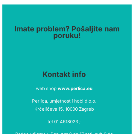
Imate problem? Pošaljite nam
poruku!
Kontakt info
web shop
www.perlica.eu
Perlica, umjetnost i hobi d.o.o.
Krčelićeva 15, 10000 Zagreb
tel 01 4618023 ;