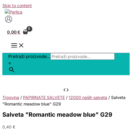
Skip to content
0,00
€
Pretraži proizvode...
×
Trgovina
/
PAPIRNATE SALVETE
/
12000 naših salveta
/ Salveta
"Romantic meadow blue" G29
Salveta "Romantic meadow blue" G29
0,40
€