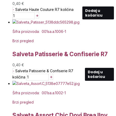
0,40
€
-
Salveta Haute Couture R7 količina
Dodaj u
+
košaricu
Šifra proizvoda: 001sa.a.1006-1
Brzi pregled
Salveta Patisserie & Confiserie R7
0,40
€
-
Salveta Patisserie & Confiserie R7
Dodaj u
+
košaricu
količina
Šifra proizvoda: 001sa.a.1002-1
Brzi pregled
Salveta Assort.Chic Dovi Brea Ilny