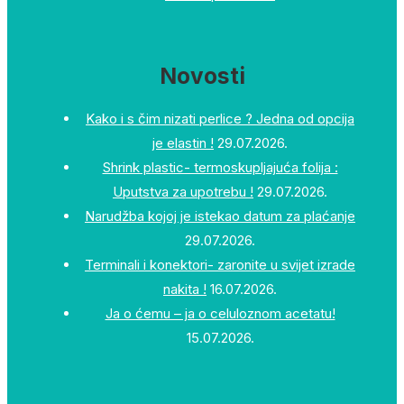
Novosti
Kako i s čim nizati perlice ? Jedna od opcija
je elastin !
29.07.2026.
Shrink plastic- termoskupljajuća folija :
Uputstva za upotrebu !
29.07.2026.
Narudžba kojoj je istekao datum za plaćanje
29.07.2026.
Terminali i konektori- zaronite u svijet izrade
nakita !
16.07.2026.
Ja o ćemu – ja o celuloznom acetatu!
15.07.2026.