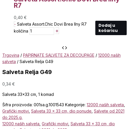
R7
0,40
€
-
Salveta Assort.Chic Dovi Brea Ilny R7
Dodaj u
+
košaricu
količina
Trgovina
/
PAPIRNATE SALVETE ZA DECOUPAGE
/
12000 naših
salveta
/ Salveta Relja G49
Salveta Relja G49
0,34
€
Salveta 33×33 cm, 1 komad
Šifra proizvoda:
001sa.g.1001543
Kategorije:
12000 naših salveta
,
Grafički motivi
,
Salveta 33 x 33 cm, dio ponude
,
Salvete od 2021
do 2025.g.
12000 naših salveta
,
Grafički motivi
,
Salveta 33 x 33 cm, dio