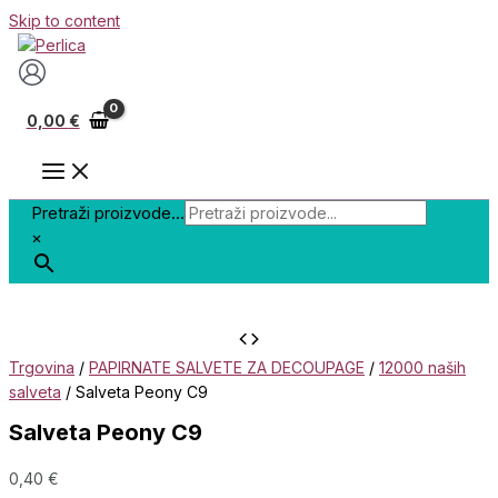
Skip to content
0,00
€
Pretraži proizvode...
×
Trgovina
/
PAPIRNATE SALVETE ZA DECOUPAGE
/
12000 naših
salveta
/ Salveta Peony C9
Salveta Peony C9
0,40
€