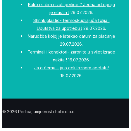
Kako i s čim nizati perlice ? Jedna od opcija
je elastin !
29.07.2026.
Shrink plastic- termoskupljajuća folija :
Uputstva za upotrebu !
29.07.2026.
Narudžba kojoj je istekao datum za plaćanje
29.07.2026.
Terminali i konektori- zaronite u svijet izrade
nakita !
16.07.2026.
Ja o ćemu – ja o celuloznom acetatu!
15.07.2026.
© 2026 Perlica, umjetnost i hobi d.o.o.