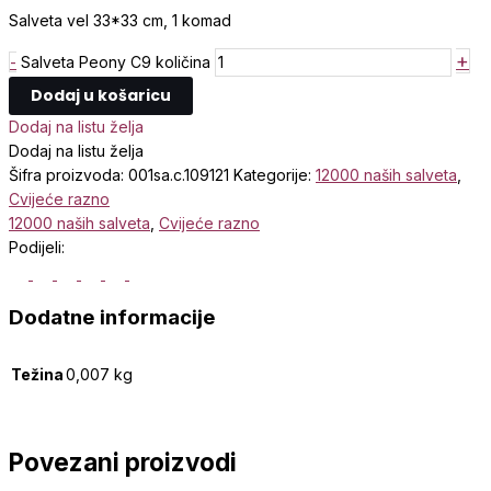
Salveta vel 33*33 cm, 1 komad
+
-
Salveta Peony C9 količina
Dodaj u košaricu
Dodaj na listu želja
Dodaj na listu želja
Šifra proizvoda:
001sa.c.109121
Kategorije:
12000 naših salveta
,
Cvijeće razno
12000 naših salveta
,
Cvijeće razno
Podijeli:
Dodatne informacije
Težina
0,007 kg
Povezani proizvodi