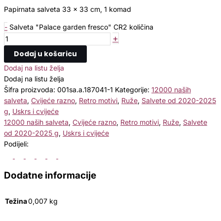
Papirnata salveta 33 x 33 cm, 1 komad
-
Salveta "Palace garden fresco" CR2 količina
+
Dodaj u košaricu
Dodaj na listu želja
Dodaj na listu želja
Šifra proizvoda:
001sa.a.187041-1
Kategorije:
12000 naših
salveta
,
Cvijeće razno
,
Retro motivi
,
Ruže
,
Salvete od 2020-2025
g
,
Uskrs i cvijeće
12000 naših salveta
,
Cvijeće razno
,
Retro motivi
,
Ruže
,
Salvete
od 2020-2025 g
,
Uskrs i cvijeće
Podijeli:
Dodatne informacije
Težina
0,007 kg