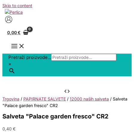
Skip to content
0,00
€
Pretraži proizvode...
×
Trgovina
/
PAPIRNATE SALVETE
/
12000 naših salveta
/ Salveta
"Palace garden fresco" CR2
Salveta "Palace garden fresco" CR2
0,40
€