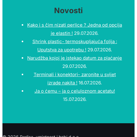
Novosti
Kako i s čim nizati perlice ? Jedna od opcija
je elastin !
29.07.2026.
Shrink plastic- termoskupljajuća folija :
Uputstva za upotrebu !
29.07.2026.
Narudžba kojoj je istekao datum za plaćanje
29.07.2026.
Terminali i konektori- zaronite u svijet
izrade nakita !
16.07.2026.
Ja o ćemu – ja o celuloznom acetatu!
15.07.2026.
© 2026 Perlica, umjetnost i hobi d.o.o.