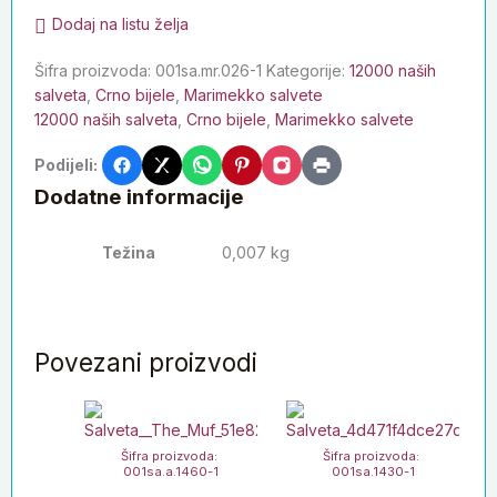
Dodaj na listu želja
Šifra proizvoda:
001sa.mr.026-1
Kategorije:
12000 naših
salveta
,
Crno bijele
,
Marimekko salvete
12000 naših salveta
,
Crno bijele
,
Marimekko salvete
Podijeli:
Dodatne informacije
Težina
0,007 kg
Povezani proizvodi
Šifra proizvoda:
Šifra proizvoda:
001sa.a.1460-1
001sa.1430-1