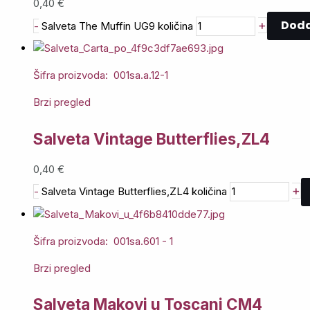
0,40
€
Doda
+
-
Salveta The Muffin UG9 količina
Šifra proizvoda: 001sa.a.12-1
Brzi pregled
Salveta Vintage Butterflies,ZL4
0,40
€
+
-
Salveta Vintage Butterflies,ZL4 količina
Šifra proizvoda: 001sa.601 - 1
Brzi pregled
Salveta Makovi u Toscani CM4