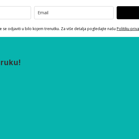
 se odjaviti u bilo kojem trenutku. Za više detalja pogledajte našu
Politiku priv
oruku!