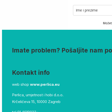
Možete
Imate problem? Pošaljite nam p
Kontakt info
web shop
www.perlica.eu
Perlica, umjetnost i hobi d.o.o.
Krčelićeva 15, 10000 Zagreb