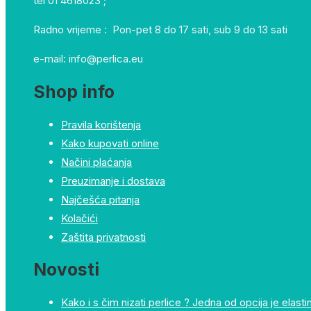
tel 01 4618023 ;
Radno vrijeme : Pon-pet 8 do 17 sati, sub 9 do 13 sati
e-mail: info@perlica.eu
Shop info
Pravila korištenja
Kako kupovati online
Načini plaćanja
Preuzimanje i dostava
Najčešća pitanja
Kolačići
Zaštita privatnosti
Novosti
Kako i s čim nizati perlice ? Jedna od opcija je elastin