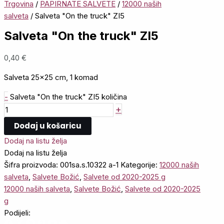
Trgovina
/
PAPIRNATE SALVETE
/
12000 naših
salveta
/ Salveta "On the truck" ZI5
Salveta "On the truck" ZI5
0,40
€
Salveta 25×25 cm, 1 komad
-
Salveta "On the truck" ZI5 količina
+
Dodaj u košaricu
Dodaj na listu želja
Dodaj na listu želja
Šifra proizvoda:
001sa.s.10322 a-1
Kategorije:
12000 naših
salveta
,
Salvete Božić
,
Salvete od 2020-2025 g
12000 naših salveta
,
Salvete Božić
,
Salvete od 2020-2025
g
Podijeli: