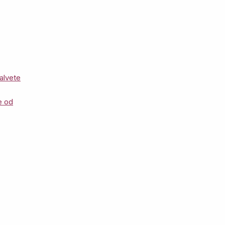
alvete
e od