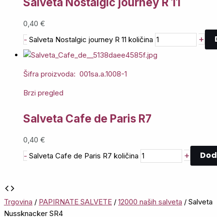
Salveta Nostalgic journey R 11
0,40
€
+
-
Salveta Nostalgic journey R 11 količina
Šifra proizvoda: 001sa.a.1008-1
Brzi pregled
Salveta Cafe de Paris R7
0,40
€
Dod
+
-
Salveta Cafe de Paris R7 količina
Trgovina
/
PAPIRNATE SALVETE
/
12000 naših salveta
/ Salveta
Nussknacker SR4