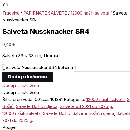
Trgovina
/
PAPIRNATE SALVETE
/
12000 naših salveta
/ Salveta
Nussknacker SR4
Salveta Nussknacker SR4
0,40
€
Salveta 33 x 33 cm, 1 komad
-
Salveta Nussknacker SR4 količina
Dodaj u košaricu
Dodaj na listu želja
Dodaj na listu želja
Šifra proizvoda:
001sa.s.101381
Kategorije:
12000 naših salveta
,
S
Božić
,
Salvete Božić i djeca
,
Salvete od 2021 do 2025.g.
12000 naših salveta
,
Salvete Božić
,
Salvete Božić i djeca
,
Salvet
2021 do 2025.g.
Podijeli: