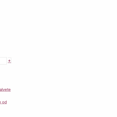
+
alvete
e od