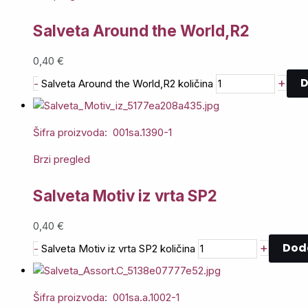
Salveta Around the World,R2
0,40
€
D
+
-
Salveta Around the World,R2 količina
Šifra proizvoda: 001sa.1390-1
Brzi pregled
Salveta Motiv iz vrta SP2
0,40
€
Doda
+
-
Salveta Motiv iz vrta SP2 količina
Šifra proizvoda: 001sa.a.1002-1