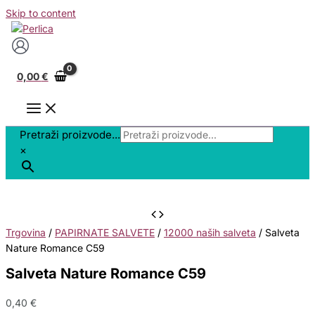
Skip to content
0,00
€
Pretraži proizvode...
×
Trgovina
/
PAPIRNATE SALVETE
/
12000 naših salveta
/ Salveta
Nature Romance C59
Salveta Nature Romance C59
0,40
€