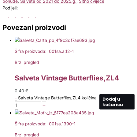
ponude
,
Salvete od 2021 do 2025.g.
,
Sitno cvijeće
Podijeli:
Povezani proizvodi
Šifra proizvoda: 001sa.a.12-1
Brzi pregled
Salveta Vintage Butterflies,ZL4
0,40
€
-
Salveta Vintage Butterflies,ZL4 količina
Dodaj u
+
košaricu
Šifra proizvoda: 001sa.1390-1
Brzi pregled