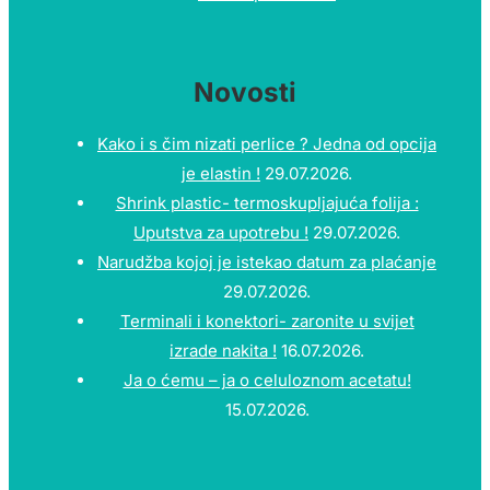
Novosti
Kako i s čim nizati perlice ? Jedna od opcija
je elastin !
29.07.2026.
Shrink plastic- termoskupljajuća folija :
Uputstva za upotrebu !
29.07.2026.
Narudžba kojoj je istekao datum za plaćanje
29.07.2026.
Terminali i konektori- zaronite u svijet
izrade nakita !
16.07.2026.
Ja o ćemu – ja o celuloznom acetatu!
15.07.2026.