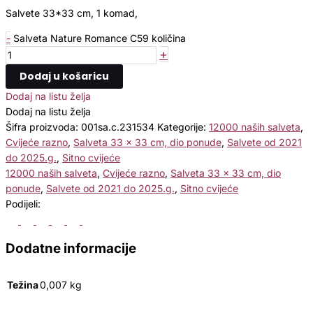
Salvete 33*33 cm, 1 komad,
-
Salveta Nature Romance C59 količina
+
Dodaj u košaricu
Dodaj na listu želja
Dodaj na listu želja
Šifra proizvoda:
001sa.c.231534
Kategorije:
12000 naših salveta
,
Cvijeće razno
,
Salveta 33 x 33 cm, dio ponude
,
Salvete od 2021
do 2025.g.
,
Sitno cvijeće
12000 naših salveta
,
Cvijeće razno
,
Salveta 33 x 33 cm, dio
ponude
,
Salvete od 2021 do 2025.g.
,
Sitno cvijeće
Podijeli:
Dodatne informacije
Težina
0,007 kg