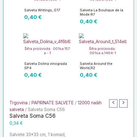
Salveta Writings, G17
Salveta La Boutique de la
Mode R7
0,40
€
0,40
€
Šifra proizvoda: 001sa.157
Šifra proizvoda:
a - 1
001sa.a.1464-1
Salveta Dolina vinograda
Salveta Around the
SP4
World,R2
0,40
€
0,40
€
Trgovina
/
PAPIRNATE SALVETE
/
12000 naših
salveta
/ Salveta Soma C56
Salveta Soma C56
0,34
€
Salvete 33*33 cm, 1 komad,