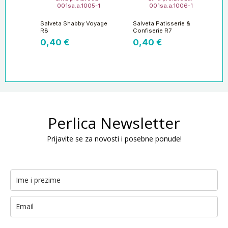
001sa.a.1005-1
001sa.a.1006-1
Salveta Shabby Voyage
Salveta Patisserie &
R8
Confiserie R7
0,40
€
0,40
€
Perlica Newsletter
Prijavite se za novosti i posebne ponude!