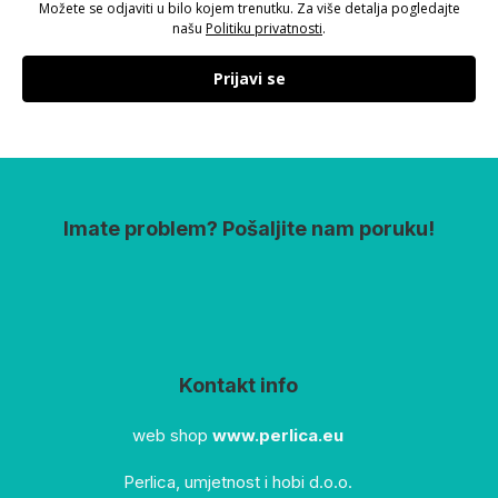
Možete se odjaviti u bilo kojem trenutku. Za više detalja pogledajte
našu
Politiku privatnosti
.
Prijavi se
Imate problem? Pošaljite nam poruku!
Kontakt info
web shop
www.perlica.eu
Perlica, umjetnost i hobi d.o.o.