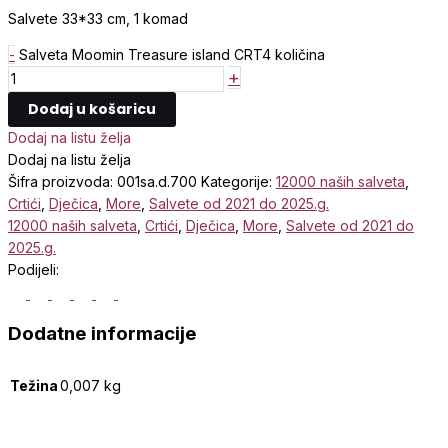
Salvete 33*33 cm, 1 komad
-
Salveta Moomin Treasure island CRT4 količina
+
Dodaj u košaricu
Dodaj na listu želja
Dodaj na listu želja
Šifra proizvoda:
001sa.d.700
Kategorije:
12000 naših salveta
,
Crtići
,
Dječica
,
More
,
Salvete od 2021 do 2025.g.
12000 naših salveta
,
Crtići
,
Dječica
,
More
,
Salvete od 2021 do
2025.g.
Podijeli:
Dodatne informacije
Težina
0,007 kg