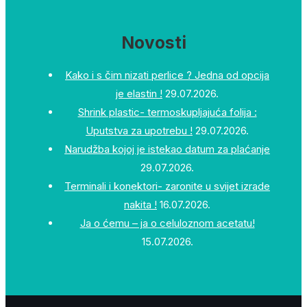
Novosti
Kako i s čim nizati perlice ? Jedna od opcija
je elastin !
29.07.2026.
Shrink plastic- termoskupljajuća folija :
Uputstva za upotrebu !
29.07.2026.
Narudžba kojoj je istekao datum za plaćanje
29.07.2026.
Terminali i konektori- zaronite u svijet izrade
nakita !
16.07.2026.
Ja o ćemu – ja o celuloznom acetatu!
15.07.2026.