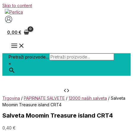
Skip to content
0,00
€
Pretraži proizvode...
×
Trgovina
/
PAPIRNATE SALVETE
/
12000 naših salveta
/ Salveta
Moomin Treasure island CRT4
Salveta Moomin Treasure island CRT4
0,40
€