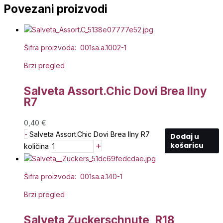
Povezani proizvodi
Šifra proizvoda: 001sa.a.1002-1
Brzi pregled
Salveta Assort.Chic Dovi Brea Ilny
R7
0,40
€
-
Salveta Assort.Chic Dovi Brea Ilny R7
Dodaj u
+
košaricu
količina
Šifra proizvoda: 001sa.a.140-1
Brzi pregled
Salveta Zuckerschnute, R18