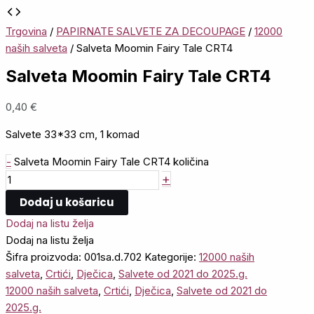
Trgovina
/
PAPIRNATE SALVETE ZA DECOUPAGE
/
12000
naših salveta
/ Salveta Moomin Fairy Tale CRT4
Salveta Moomin Fairy Tale CRT4
0,40
€
Salvete 33*33 cm, 1 komad
-
Salveta Moomin Fairy Tale CRT4 količina
+
Dodaj u košaricu
Dodaj na listu želja
Dodaj na listu želja
Šifra proizvoda:
001sa.d.702
Kategorije:
12000 naših
salveta
,
Crtići
,
Dječica
,
Salvete od 2021 do 2025.g.
12000 naših salveta
,
Crtići
,
Dječica
,
Salvete od 2021 do
2025.g.