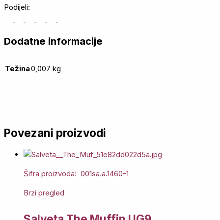
Podijeli:
Dodatne informacije
Težina
0,007 kg
Povezani proizvodi
Šifra proizvoda: 001sa.a.1460-1
Brzi pregled
Salveta The Muffin UG9