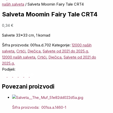
naših salveta
/ Salveta Moomin Fairy Tale CRT4
Salveta Moomin Fairy Tale CRT4
0,34
€
Salvete 33*33 cm, 1 komad
Šifra proizvoda:
001sa.d.702
Kategorije:
12000 naših
salveta
,
Crtići
,
Dječica
,
Salvete od 2021 do 2025.g.
12000 naših salveta
,
Crtići
,
Dječica
,
Salvete od 2021 do
2025.g.
Podijeli:
Povezani proizvodi
Šifra proizvoda: 001sa.a.1460-1