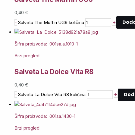
0,40
€
Doda
+
-
Salveta The Muffin UG9 količina
Šifra proizvoda: 001sa.a.1010-1
Brzi pregled
Salveta La Dolce Vita R8
0,40
€
Doda
+
-
Salveta La Dolce Vita R8 količina
Šifra proizvoda: 001sa.1430-1
Brzi pregled