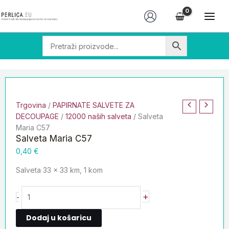
Skip
Salveta
to
Maria
content
C57
količina
Trgovina
/
PAPIRNATE SALVETE ZA
DECOUPAGE
/
12000 naših salveta
/ Salveta
Maria C57
Salveta Maria C57
0,40
€
Salveta 33 x 33 km, 1 kom
+
-
Dodaj u košaricu