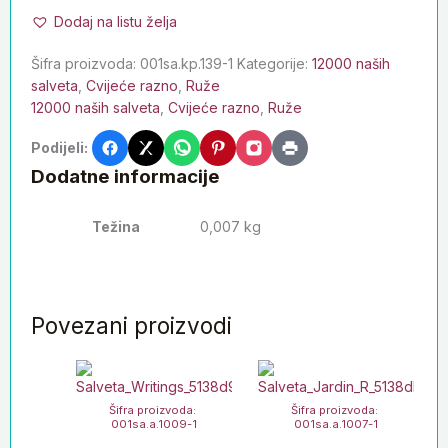
Dodaj na listu želja
Šifra proizvoda:
001sa.kp.139-1
Kategorije:
12000 naših
salveta
,
Cvijeće razno
,
Ruže
12000 naših salveta
,
Cvijeće razno
,
Ruže
Podijeli:
Dodatne informacije
Težina
0,007 kg
Povezani proizvodi
Šifra proizvoda:
Šifra proizvoda:
001sa.a.1009-1
001sa.a.1007-1