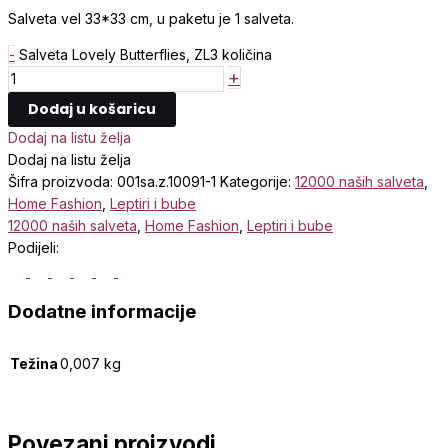
Salveta vel 33*33 cm, u paketu je 1 salveta.
-
Salveta Lovely Butterflies, ZL3 količina
+
Dodaj u košaricu
Dodaj na listu želja
Dodaj na listu želja
Šifra proizvoda:
001sa.z.10091-1
Kategorije:
12000 naših salveta
,
Home Fashion
,
Leptiri i bube
12000 naših salveta
,
Home Fashion
,
Leptiri i bube
Podijeli:
Dodatne informacije
Težina
0,007 kg
Povezani proizvodi