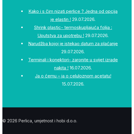
Kako i s čim nizati perlice ? Jedna od opcija
je elastin !
29.07.2026.
Shrink plastic- termoskupljajuća folija :
Uputstva za upotrebu !
29.07.2026.
Narudžba kojoj je istekao datum za plaćanje
29.07.2026.
Terminali i konektori- zaronite u svijet izrade
nakita !
16.07.2026.
Ja o ćemu – ja o celuloznom acetatu!
15.07.2026.
© 2026 Perlica, umjetnost i hobi d.o.o.