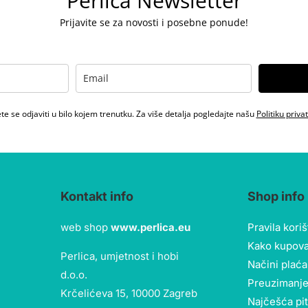
Perlica Newsletter
Prijavite se za novosti i posebne ponude!
e se odjaviti u bilo kojem trenutku. Za više detalja pogledajte našu
Politiku priva
Kontakt info
Shop info
web shop
www.perlica.eu
Pravila kori
Kako kupova
Perlica, umjetnost i hobi
Načini plaća
d.o.o.
Preuzimanje
Krčelićeva 15, 10000 Zagreb
Najčešća pi