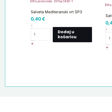
vrt
bi
Šifra proizvoda: 001sa.1430-1
Šifr
SP3
C
Salveta Mediteranski vrt SP3
količina
ko
Sal
0,40
€
0,
-
-
Dodaj u
košaricu
+
+