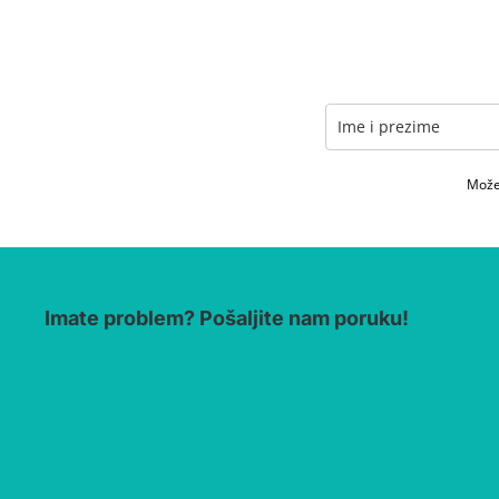
Možet
Imate problem? Pošaljite nam poruku!