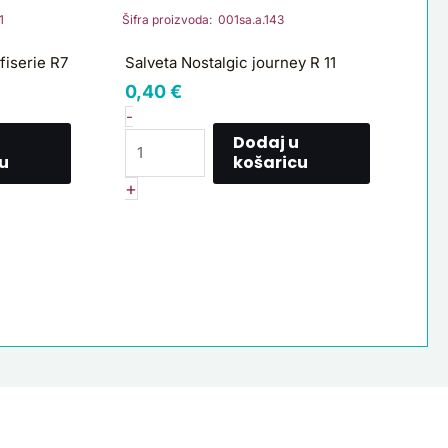
journey
1
Šifra proizvoda: 001sa.a.143
R
11
fiserie R7
Salveta Nostalgic journey R 11
količina
0,40
€
-
Dodaj u
u
košaricu
+