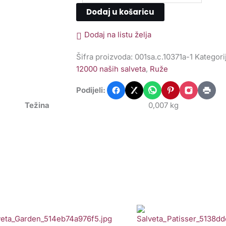
Dodaj u košaricu
Dodaj na listu želja
Šifra proizvoda:
001sa.c.10371a-1
Kategori
12000 naših salveta
,
Ruže
Podijeli:
Težina
0,007 kg
lveta
Salveta
ower
Patisserie