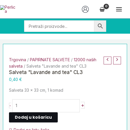
Skip
Salveta
to
"Lavande
content
and
tea"
CL3
količina
Trgovina
/
PAPIRNATE SALVETE
/
12000 naših
salveta
/ Salveta "Lavande and tea" CL3
Salveta "Lavande and tea" CL3
0,40
€
Salveta 33 x 33 cm, 1 komad
+
-
Dodaj u košaricu
Dodaj na listu želja