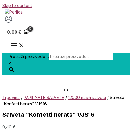
Skip to content
0,00
€
Pretraži proizvode...
×
Trgovina
/
PAPIRNATE SALVETE
/
12000 naših salveta
/ Salveta
“Konfetti herats” VJS16
Salveta “Konfetti herats” VJS16
0,40
€