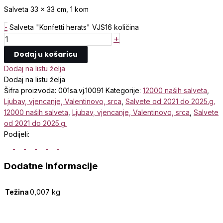
Salveta 33 x 33 cm, 1 kom
-
Salveta "Konfetti herats" VJS16 količina
+
Dodaj u košaricu
Dodaj na listu želja
Dodaj na listu želja
Šifra proizvoda:
001sa.vj.10091
Kategorije:
12000 naših salveta
,
Ljubav, vjencanje, Valentinovo, srca
,
Salvete od 2021 do 2025.g.
12000 naših salveta
,
Ljubav, vjencanje, Valentinovo, srca
,
Salvete
od 2021 do 2025.g.
Podijeli:
Dodatne informacije
Težina
0,007 kg