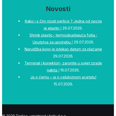
Novosti
Kako i s čim nizati perlice ? Jedna od opcija
je elastin !
29.07.2026.
Shrink plastic- termoskupljajuća folija :
Uputstva za upotrebu !
29.07.2026.
Narudžba kojoj je istekao datum za plaćanje
29.07.2026.
Terminali i konektori- zaronite u svijet izrade
nakita !
16.07.2026.
Ja o ćemu – ja o celuloznom acetatu!
15.07.2026.
© 2026 Perlica, umjetnost i hobi d.o.o.