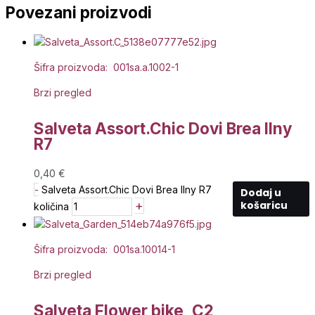
Povezani proizvodi
Šifra proizvoda: 001sa.a.1002-1
Brzi pregled
Salveta Assort.Chic Dovi Brea Ilny
R7
0,40
€
-
Salveta Assort.Chic Dovi Brea Ilny R7
Dodaj u
+
košaricu
količina
Šifra proizvoda: 001sa.10014-1
Brzi pregled
Salveta Flower bike, C2