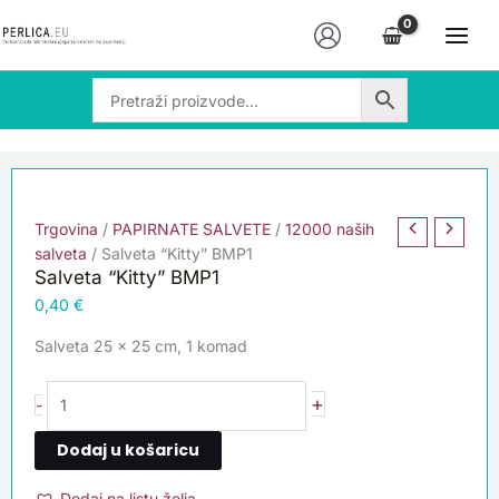
Skip
Salveta
to
"Kitty"
content
BMP1
količina
Trgovina
/
PAPIRNATE SALVETE
/
12000 naših
salveta
/ Salveta “Kitty” BMP1
Salveta “Kitty” BMP1
0,40
€
Salveta 25 x 25 cm, 1 komad
+
-
Dodaj u košaricu
Dodaj na listu želja