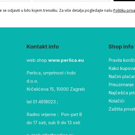
 se odjaviti u bilo kojem trenutku. Za više detalja pogledajte našu
Politiku priv
Kontakt info
Shop info
web shop
www.perlica.eu
Pravila koriš
Kako kupovat
Perlica, umjetnost i hobi
Načini plaća
d.o.o.
Preuzimanje 
Krčelićeva 15, 10000 Zagreb
Najčešća pit
Kolačići
tel 01 4618023 ;
Zaštita priva
Radno vrijeme : Pon-pet 8
do 17 sati, sub 9 do 13 sati