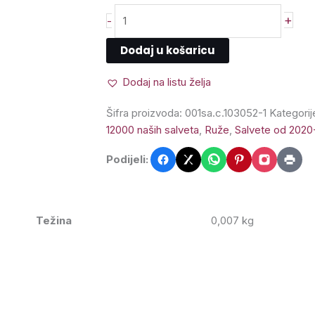
+
-
Dodaj u košaricu
Dodaj na listu želja
Šifra proizvoda:
001sa.c.103052-1
Kategorij
12000 naših salveta
,
Ruže
,
Salvete od 2020
Podijeli:
Težina
0,007 kg