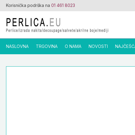
Skip
Korisnička podrška na
01 461 8023
to
content
NASLOVNA
TRGOVINA
O NAMA
NOVOSTI
NAJČEŠĆ