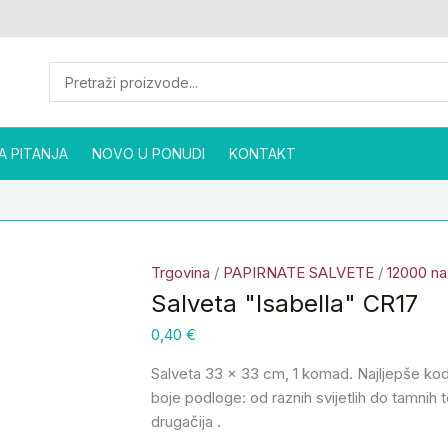
Salveta
"Isabella"
CR17
količina
A PITANJA
NOVO U PONUDI
KONTAKT
Trgovina
/
PAPIRNATE SALVETE
/
12000 na
Salveta "Isabella" CR17
0,40
€
Salveta 33 x 33 cm, 1 komad. Najljepše kod
boje podloge: od raznih svijetlih do tamnih t
drugačija .