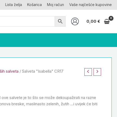
Lista želja
Košarica
Moj račun
Vaše najčešće kupovine
0,00
€
ših salveta
/ Salveta "Isabella" CR17
 ove salvete je to što se može dekoupažirati na razne
onova breske, maslinasto zelenih, žutih …i uvijek će biti