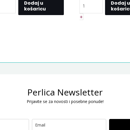
Dodaj u
Dodaj u
košaricu
košaric
+
Perlica Newsletter
Prijavite se za novosti i posebne ponude!