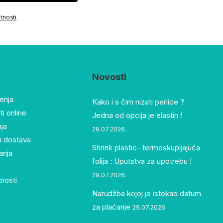
atnosti
.
Novosti
tenja
Kako i s čim nizati perlice ?
i online
Jedna od opcija je elastin !
nja
29.07.2026.
i dostava
Shrink plastic- termoskupljajuća
anja
folija : Uputstva za upotrebu !
29.07.2026.
tnosti
Narudžba kojoj je istekao datum
za plaćanje
29.07.2026.