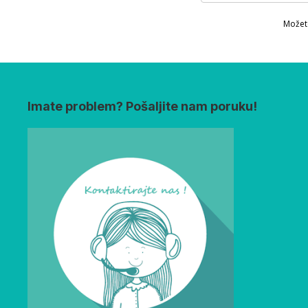
Možete
Imate problem? Pošaljite nam poruku!