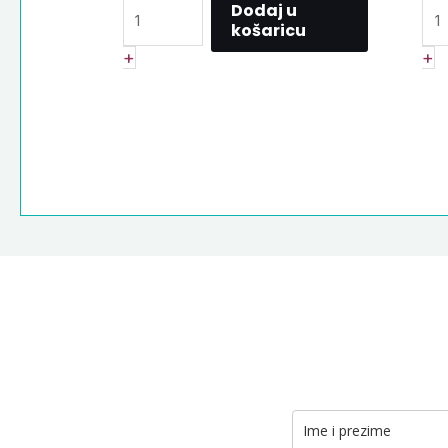
Dodaj u
košaricu
+
+