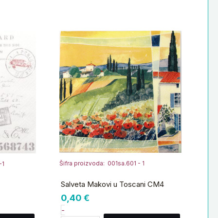
Salveta
Makovi
u
Toscani
CM4
količina
Šifra proizvoda: 001sa.601 - 1
-1
Salveta Makovi u Toscani CM4
0,40
€
-