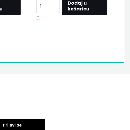
Dodaj u
košaricu
u
+
Prijavi se