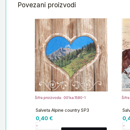
Povezani proizvodi
Salveta
Sa
Alpine
Ti
country
mil
SP3
R
količina
ko
Šifra proizvoda: 001sa.1580-1
Šifr
Salveta Alpine country SP3
Sal
0,40
€
0,
-
-