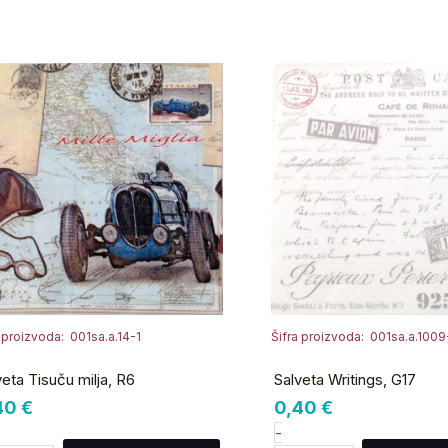
lveta
Salveta
suču
Writings,
ja,
G17
6
količina
ličina
a proizvoda: 001sa.a.14-1
Šifra proizvoda: 001sa.a.1009
veta Tisuču milja, R6
Salveta Writings, G17
40
€
0,40
€
-