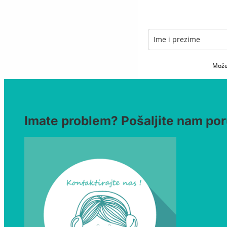
Možet
Imate problem? Pošaljite nam por