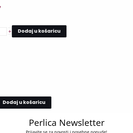
7
Dodaj u košaricu
+
Dodaj u košaricu
Perlica Newsletter
Prijavite se za novosti i posebne ponude!