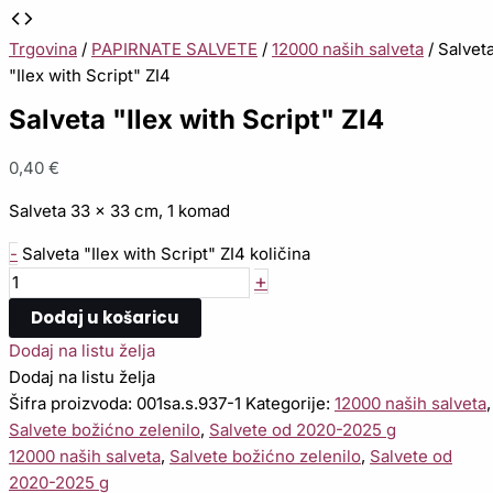
Trgovina
/
PAPIRNATE SALVETE
/
12000 naših salveta
/ Salvet
"Ilex with Script" ZI4
Salveta "Ilex with Script" ZI4
0,40
€
Salveta 33 x 33 cm, 1 komad
-
Salveta "Ilex with Script" ZI4 količina
+
Dodaj u košaricu
Dodaj na listu želja
Dodaj na listu želja
Šifra proizvoda:
001sa.s.937-1
Kategorije:
12000 naših salveta
,
Salvete božićno zelenilo
,
Salvete od 2020-2025 g
12000 naših salveta
,
Salvete božićno zelenilo
,
Salvete od
2020-2025 g