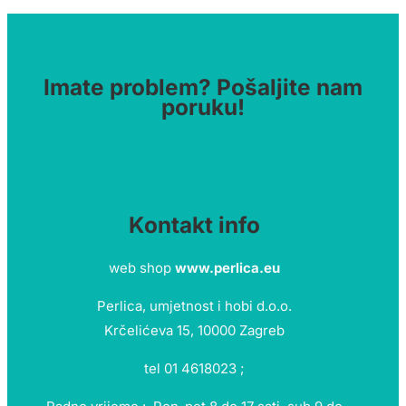
Imate problem? Pošaljite nam
poruku!
Kontakt info
web shop
www.perlica.eu
Perlica, umjetnost i hobi d.o.o.
Krčelićeva 15, 10000 Zagreb
tel 01 4618023 ;