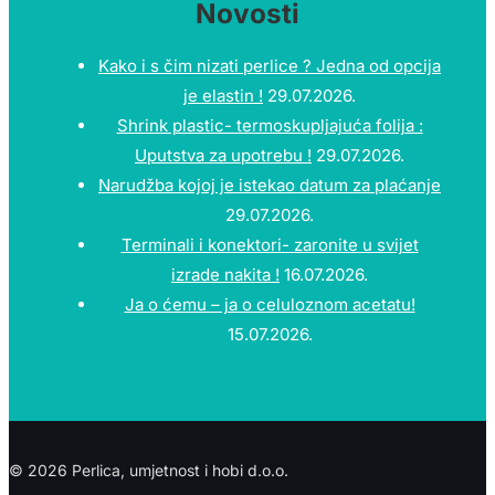
Novosti
Kako i s čim nizati perlice ? Jedna od opcija
je elastin !
29.07.2026.
Shrink plastic- termoskupljajuća folija :
Uputstva za upotrebu !
29.07.2026.
Narudžba kojoj je istekao datum za plaćanje
29.07.2026.
Terminali i konektori- zaronite u svijet
izrade nakita !
16.07.2026.
Ja o ćemu – ja o celuloznom acetatu!
15.07.2026.
© 2026 Perlica, umjetnost i hobi d.o.o.