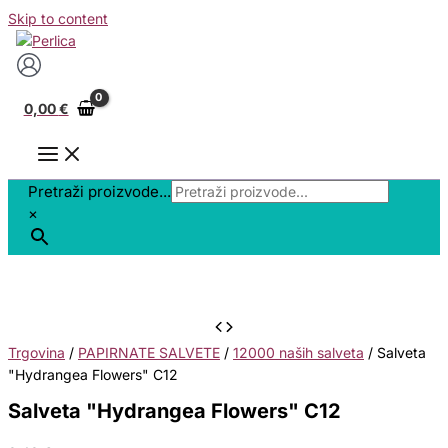
Skip to content
0,00
€
Pretraži proizvode...
×
Trgovina
/
PAPIRNATE SALVETE
/
12000 naših salveta
/ Salveta
"Hydrangea Flowers" C12
Salveta "Hydrangea Flowers" C12