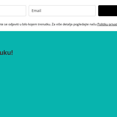
e se odjaviti u bilo kojem trenutku. Za više detalja pogledajte našu
Politiku priva
uku!