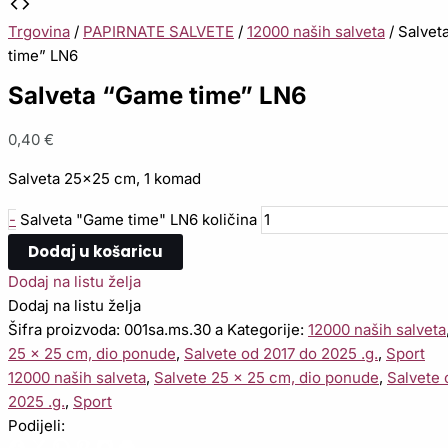
Trgovina
/
PAPIRNATE SALVETE
/
12000 naših salveta
/ Salvet
time” LN6
Salveta “Game time” LN6
0,40
€
Salveta 25×25 cm, 1 komad
-
Salveta "Game time" LN6 količina
Dodaj u košaricu
Dodaj na listu želja
Dodaj na listu želja
Šifra proizvoda:
001sa.ms.30 a
Kategorije:
12000 naših salveta
25 x 25 cm, dio ponude
,
Salvete od 2017 do 2025 .g.
,
Sport
12000 naših salveta
,
Salvete 25 x 25 cm, dio ponude
,
Salvete 
2025 .g.
,
Sport
Podijeli: