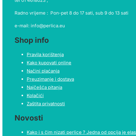
tel 01 4618023 ;
Radno vrijeme : Pon-pet 8 do 17 sati, sub 9 do 13 sati
e-mail: info@perlica.eu
Shop info
Pravila korištenja
Kako kupovati online
Načini plaćanja
Preuzimanje i dostava
Najčešća pitanja
Kolačići
Zaštita privatnosti
Novosti
Kako i s čim nizati perlice ? Jedna od opcija je elast