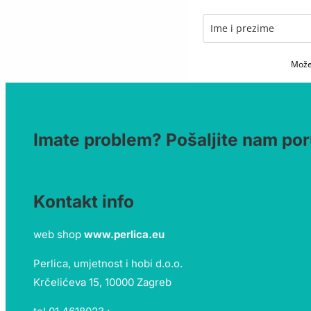
Možet
Imate problem? Pošaljite nam por
Kontakt info
web shop
www.perlica.eu
Perlica, umjetnost i hobi d.o.o.
Krčelićeva 15, 10000 Zagreb