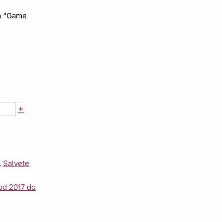
a “Game
+
,
Salvete
od 2017 do