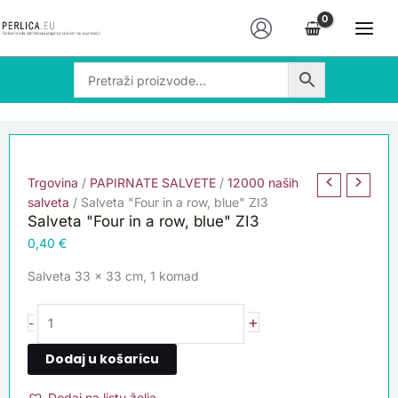
Skip
Salveta
to
"Four
content
in
a
row,
blue"
ZI3
količina
Trgovina
/
PAPIRNATE SALVETE
/
12000 naših
salveta
/ Salveta "Four in a row, blue" ZI3
Salveta "Four in a row, blue" ZI3
0,40
€
Salveta 33 x 33 cm, 1 komad
+
-
Dodaj u košaricu
Dodaj na listu želja