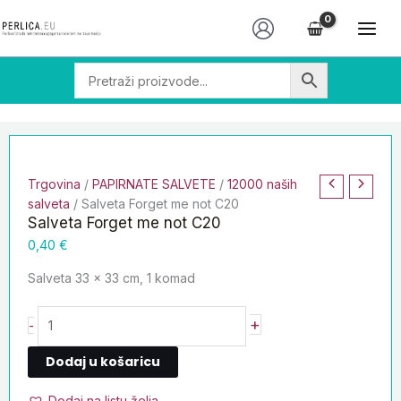
Skip
Salveta
to
Forget
content
me
not
C20
količina
Trgovina
/
PAPIRNATE SALVETE
/
12000 naših
salveta
/ Salveta Forget me not C20
Salveta Forget me not C20
0,40
€
Salveta 33 x 33 cm, 1 komad
+
-
Dodaj u košaricu
Dodaj na listu želja