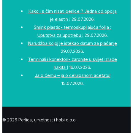
Kako i s čim nizati perlice ? Jedna od opcija
je elastin !
29.07.2026.
Shrink plastic- termoskupljajuća folija :
Uputstva za upotrebu !
29.07.2026.
Narudžba kojoj je istekao datum za plaćanje
29.07.2026.
Terminali i konektori- zaronite u svijet izrade
nakita !
16.07.2026.
Ja o ćemu – ja o celuloznom acetatu!
15.07.2026.
© 2026 Perlica, umjetnost i hobi d.o.o.