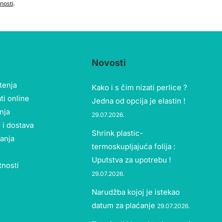
tnosti
.
Novosti
štenja
Kako i s čim nizati perlice ?
ti online
Jedna od opcija je elastin !
nja
29.07.2026.
 i dostava
Shrink plastic-
tanja
termoskupljajuća folija :
Uputstva za upotrebu !
tnosti
29.07.2026.
Narudžba kojoj je istekao
datum za plaćanje
29.07.2026.