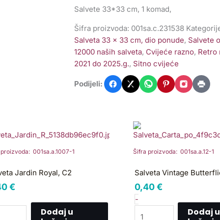
Salvete 33*33 cm, 1 komad,
Šifra proizvoda:
001sa.c.231538
Kategorij
Salveta 33 x 33 cm, dio ponude
,
Salvete 
12000 naših salveta
,
Cvijeće razno
,
Retro 
2021 do 2025.g.
,
Sitno cvijeće
Podijeli:
lveta
Salveta
rdin
Vintage
yal,
Butterflies,ZL4
a proizvoda: 001sa.a.1007-1
Šifra proizvoda: 001sa.a.12-1
2
količina
ličina
veta Jardin Royal, C2
Salveta Vintage Butterfl
40
€
0,40
€
-
Dodaj u
Dodaj u