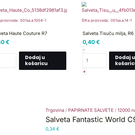
lveta
Salveta
ute
Tisuču
uture
milja,
a proizvoda: 001sa.a.1004-1
Šifra proizvoda: 001sa.a.14-1
R6
ličina
količina
veta Haute Couture R7
Salveta Tisuču milja, R6
40
€
0,40
€
-
Dodaj u
Dodaj u
košaricu
košaric
+
Trgovina
/
PAPIRNATE SALVETE
/
12000 na
Salveta Fantastic World C
0,34
€