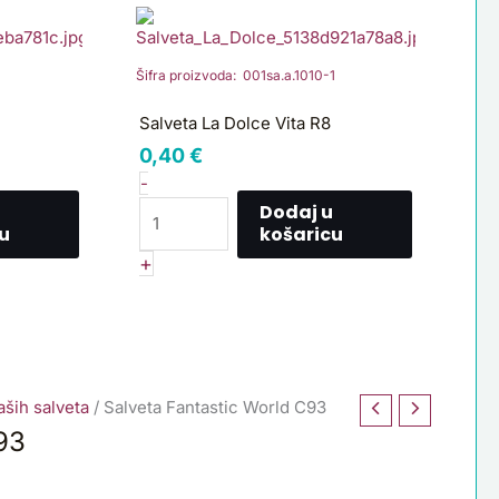
Salveta
La
Dolce
Šifra proizvoda: 001sa.a.1010-1
Vita
R8
Salveta La Dolce Vita R8
količina
0,40
€
-
Dodaj u
u
košaricu
+
ših salveta
/ Salveta Fantastic World C93
93