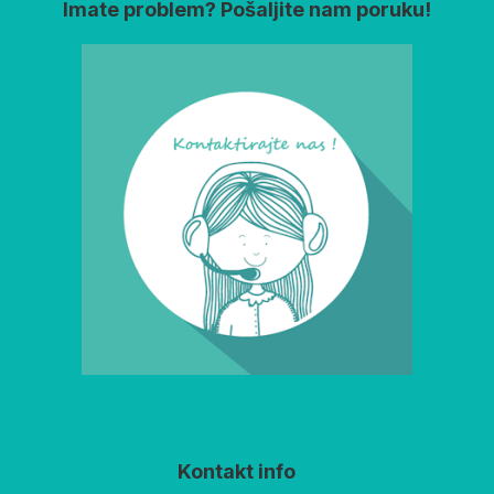
Imate problem? Pošaljite nam poruku!
Kontakt info