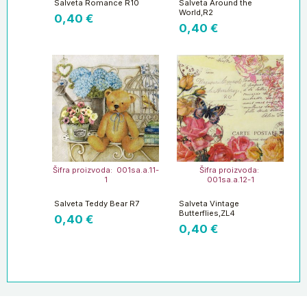
Salveta Romance R10
Salveta Around the
World,R2
0,40
€
0,40
€
Šifra proizvoda: 001sa.a.11-
Šifra proizvoda:
1
001sa.a.12-1
Salveta Teddy Bear R7
Salveta Vintage
Butterflies,ZL4
0,40
€
0,40
€