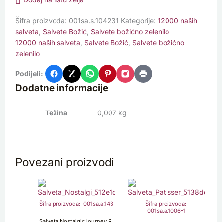
Šifra proizvoda:
001sa.s.104231
Kategorije:
12000 naših
salveta
,
Salvete Božić
,
Salvete božićno zelenilo
12000 naših salveta
,
Salvete Božić
,
Salvete božićno
zelenilo
Podijeli:
Dodatne informacije
Težina
0,007 kg
Povezani proizvodi
Šifra proizvoda: 001sa.a.143
Šifra proizvoda:
001sa.a.1006-1
Salveta Nostalgic journey R