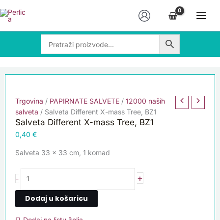
Skip
Salveta
to
Different
content
X-
mass
Tree,
BZ1
količina
Trgovina
/
PAPIRNATE SALVETE
/
12000 naših
salveta
/ Salveta Different X-mass Tree, BZ1
Salveta Different X-mass Tree, BZ1
0,40
€
Salveta 33 x 33 cm, 1 komad
+
-
Dodaj u košaricu
Dodaj na listu želja