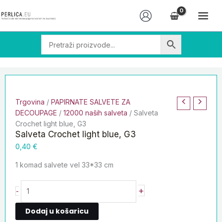
Skip
Salveta
to
Crochet
content
light
blue,
G3
količina
Trgovina
/
PAPIRNATE SALVETE ZA
DECOUPAGE
/
12000 naših salveta
/ Salveta
Crochet light blue, G3
Salveta Crochet light blue, G3
0,40
€
1 komad salvete vel 33*33 cm
+
-
Dodaj u košaricu