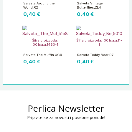
Salveta Around the
Salveta Vintage
World,R2
Butterflies,ZL4
0,40
€
0,40
€
Šifra proizvoda:
Šifra proizvoda: 001sa.a.11-
001sa.a.1460-1
1
Salveta The Muffin UG9
Salveta Teddy Bear R7
0,40
€
0,40
€
Perlica Newsletter
Prijavite se za novosti i posebne ponude!