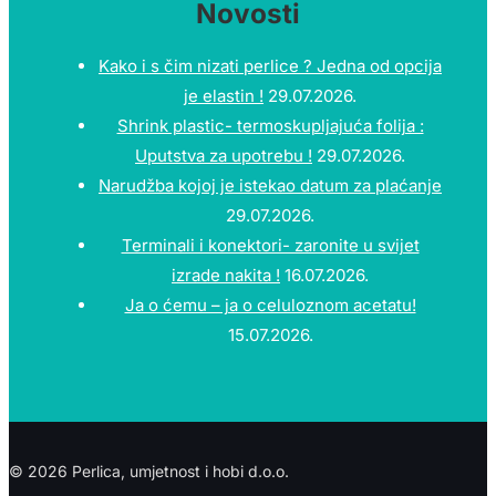
Novosti
Kako i s čim nizati perlice ? Jedna od opcija
je elastin !
29.07.2026.
Shrink plastic- termoskupljajuća folija :
Uputstva za upotrebu !
29.07.2026.
Narudžba kojoj je istekao datum za plaćanje
29.07.2026.
Terminali i konektori- zaronite u svijet
izrade nakita !
16.07.2026.
Ja o ćemu – ja o celuloznom acetatu!
15.07.2026.
© 2026 Perlica, umjetnost i hobi d.o.o.