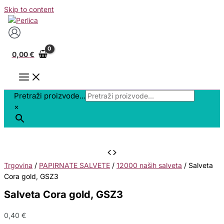
Skip to content
0,00
€
Pretraži proizvode...
×
Trgovina
/
PAPIRNATE SALVETE
/
12000 naših salveta
/ Salveta
Cora gold, GSZ3
Salveta Cora gold, GSZ3
0,40
€