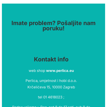
Imate problem? Pošaljite nam
poruku!
Kontakt info
web shop
www.perlica.eu
Perlica, umjetnost i hobi d.o.o.
Krčelićeva 15, 10000 Zagreb
tel 01 4618023 ;