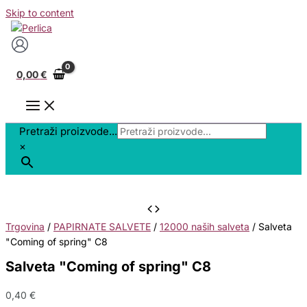
Skip to content
0,00
€
Pretraži proizvode...
×
Trgovina
/
PAPIRNATE SALVETE
/
12000 naših salveta
/ Salveta
"Coming of spring" C8
Salveta "Coming of spring" C8
0,40
€