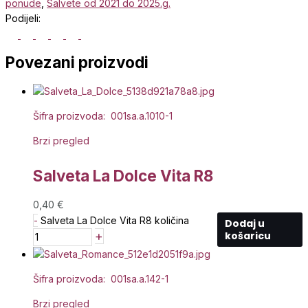
ponude
,
Salvete od 2021 do 2025.g.
Podijeli:
Povezani proizvodi
Šifra proizvoda: 001sa.a.1010-1
Brzi pregled
Salveta La Dolce Vita R8
0,40
€
-
Salveta La Dolce Vita R8 količina
Dodaj u
+
košaricu
Šifra proizvoda: 001sa.a.142-1
Brzi pregled