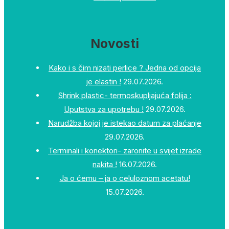
Novosti
Kako i s čim nizati perlice ? Jedna od opcija
je elastin !
29.07.2026.
Shrink plastic- termoskupljajuća folija :
Uputstva za upotrebu !
29.07.2026.
Narudžba kojoj je istekao datum za plaćanje
29.07.2026.
Terminali i konektori- zaronite u svijet izrade
nakita !
16.07.2026.
Ja o ćemu – ja o celuloznom acetatu!
15.07.2026.