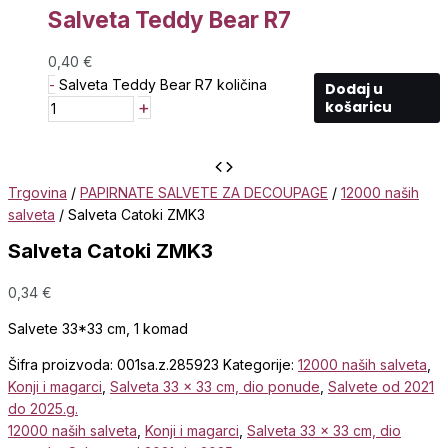
Salveta Teddy Bear R7
0,40
€
-
Salveta Teddy Bear R7 količina
Dodaj u
+
košaricu
Trgovina
/
PAPIRNATE SALVETE ZA DECOUPAGE
/
12000 naših
salveta
/ Salveta Catoki ZMK3
Salveta Catoki ZMK3
0,34
€
Salvete 33*33 cm, 1 komad
Šifra proizvoda:
001sa.z.285923
Kategorije:
12000 naših salveta
,
Konji i magarci
,
Salveta 33 x 33 cm, dio ponude
,
Salvete od 2021
do 2025.g.
12000 naših salveta
,
Konji i magarci
,
Salveta 33 x 33 cm, dio