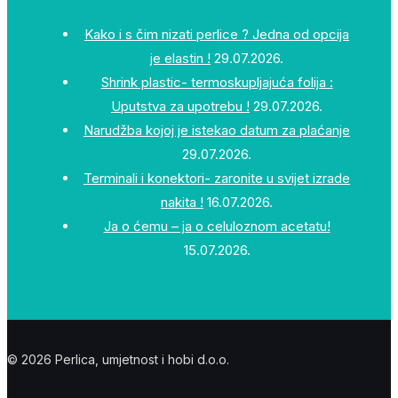
Kako i s čim nizati perlice ? Jedna od opcija
je elastin !
29.07.2026.
Shrink plastic- termoskupljajuća folija :
Uputstva za upotrebu !
29.07.2026.
Narudžba kojoj je istekao datum za plaćanje
29.07.2026.
Terminali i konektori- zaronite u svijet izrade
nakita !
16.07.2026.
Ja o ćemu – ja o celuloznom acetatu!
15.07.2026.
© 2026 Perlica, umjetnost i hobi d.o.o.