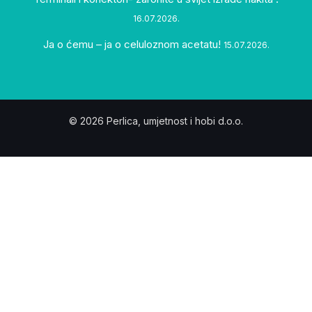
16.07.2026.
Ja o ćemu – ja o celuloznom acetatu!
15.07.2026.
© 2026 Perlica, umjetnost i hobi d.o.o.