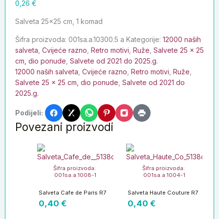
0,26
€
Salveta 25×25 cm, 1 komad
Šifra proizvoda:
001sa.a.10300.5 a
Kategorije:
12000 naših
salveta
,
Cvijeće razno
,
Retro motivi
,
Ruže
,
Salvete 25 x 25
cm, dio ponude
,
Salvete od 2021 do 2025.g.
12000 naših salveta
,
Cvijeće razno
,
Retro motivi
,
Ruže
,
Salvete 25 x 25 cm, dio ponude
,
Salvete od 2021 do
2025.g.
Podijeli:
Povezani proizvodi
Šifra proizvoda:
Šifra proizvoda:
001sa.a.1008-1
001sa.a.1004-1
Salveta Cafe de Paris R7
Salveta Haute Couture R7
0,40
€
0,40
€