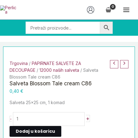
Skip
Salveta
to
Blossom
content
Tale
cream
C86
količina
Trgovina
/
PAPIRNATE SALVETE ZA
DECOUPAGE
/
12000 naših salveta
/ Salveta
Blossom Tale cream C86
Salveta Blossom Tale cream C86
0,40
€
Salveta 25×25 cm, 1 komad
+
-
Dodaj u košaricu