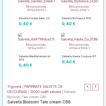
Šifra proizvoda:
Šifra proizvoda:
001sa.10014-1
001sa.a.142-1
Salveta Flower bike, C2
Salveta Romance R10
0,40
€
0,40
€
Šifra proizvoda:
Šifra proizvoda:
001sa.1430-1
001sa.a.1004-1
Salveta Mediteranski vrt
Salveta Haute Couture R7
SP3
0,40
€
0,40
€
Trgovina
/
PAPIRNATE SALVETE ZA
DECOUPAGE
/
12000 naših salveta
/ Salveta
Blossom Tale cream C86
Salveta Blossom Tale cream C86