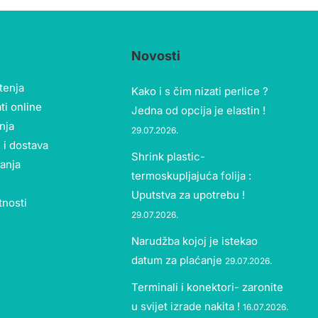
Novosti
štenja
Kako i s čim nizati perlice ?
ti online
Jedna od opcija je elastin !
nja
29.07.2026.
 i dostava
Shrink plastic-
tanja
termoskupljajuća folija :
Uputstva za upotrebu !
tnosti
29.07.2026.
Narudžba kojoj je istekao
datum za plaćanje
29.07.2026.
Terminali i konektori- zaronite
u svijet izrade nakita !
16.07.2026.