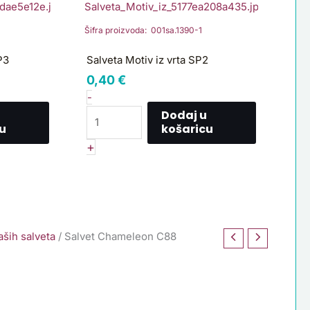
Motiv
iz
Šifra proizvoda: 001sa.1390-1
vrta
SP2
P3
Salveta Motiv iz vrta SP2
količina
0,40
€
-
Dodaj u
u
košaricu
+
ših salveta
/ Salvet Chameleon C88