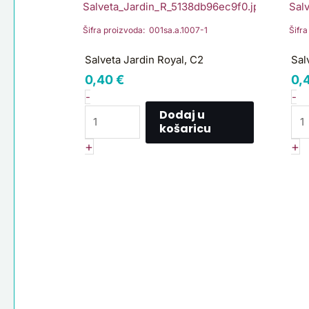
Jardin
Pa
Royal,
&
Šifra proizvoda: 001sa.a.1007-1
Šifr
C2
Co
količina
R7
Salveta Jardin Royal, C2
Sal
ko
0,40
€
0,
-
-
Dodaj u
košaricu
+
+