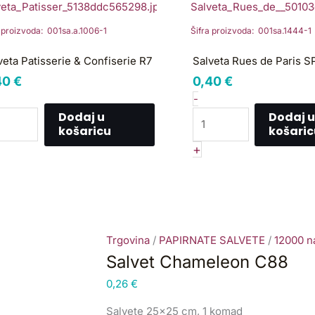
tisserie
Rues
de
a proizvoda: 001sa.a.1006-1
Šifra proizvoda: 001sa.1444-1
nfiserie
Paris
SP3
veta Patisserie & Confiserie R7
Salveta Rues de Paris S
ličina
količina
40
€
0,40
€
-
Dodaj u
Dodaj u
košaricu
košaric
+
Trgovina
/
PAPIRNATE SALVETE
/
12000 na
Salvet Chameleon C88
0,26
€
Salvete 25×25 cm, 1 komad