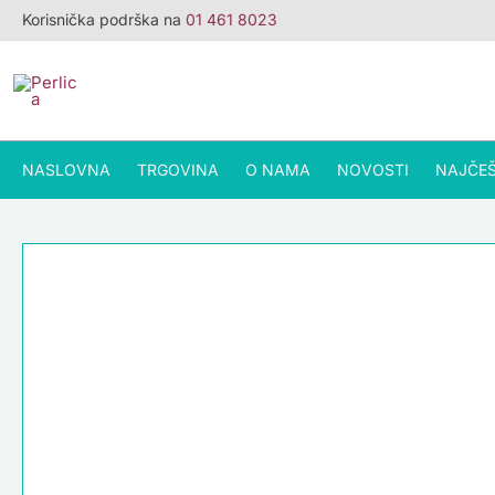
Skip
Korisnička podrška na
01 461 8023
to
content
NASLOVNA
TRGOVINA
O NAMA
NOVOSTI
NAJČEŠ