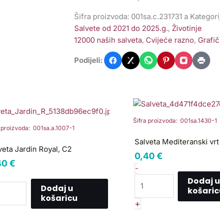
Šifra proizvoda:
001sa.c.231731 a
Kategori
Salvete od 2021 do 2025.g.
,
Životinje
12000 naših salveta
,
Cvijeće razno
,
Grafič
Podijeli:
lveta
Salveta
rdin
Mediteranski
yal,
vrt
Šifra proizvoda: 001sa.1430-1
a proizvoda: 001sa.a.1007-1
2
SP3
Salveta Mediteranski vr
ličina
količina
veta Jardin Royal, C2
0,40
€
40
€
-
Dodaj u
Dodaj u
košaric
košaricu
+