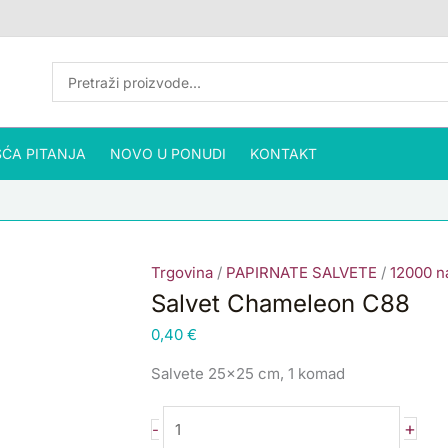
Salvet
Chameleon
C88
količina
ĆA PITANJA
NOVO U PONUDI
KONTAKT
Trgovina
/
PAPIRNATE SALVETE
/
12000 na
Salvet Chameleon C88
0,40
€
Salvete 25×25 cm, 1 komad
+
-