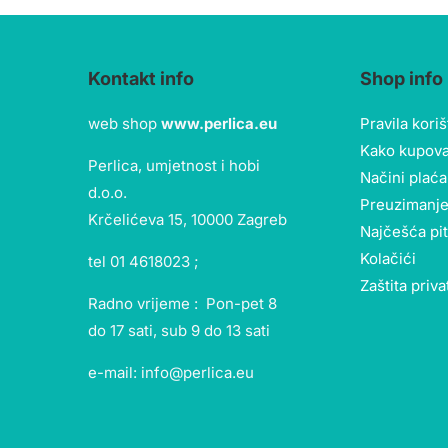
Kontakt info
Shop info
web shop
www.perlica.eu
Pravila kori
Kako kupova
Perlica, umjetnost i hobi
Načini plaća
d.o.o.
Preuzimanje
Krčelićeva 15, 10000 Zagreb
Najčešća pi
Kolačići
tel 01 4618023 ;
Zaštita priva
Radno vrijeme : Pon-pet 8
do 17 sati, sub 9 do 13 sati
e-mail: info@perlica.eu