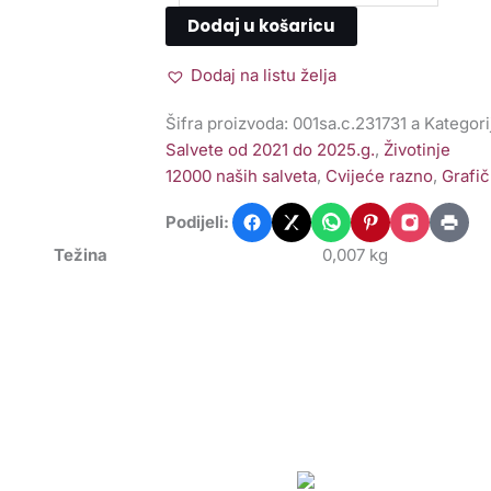
Dodaj u košaricu
Dodaj na listu želja
Šifra proizvoda:
001sa.c.231731 a
Kategori
Salvete od 2021 do 2025.g.
,
Životinje
12000 naših salveta
,
Cvijeće razno
,
Grafič
Podijeli:
Težina
0,007 kg
lveta
Salveta