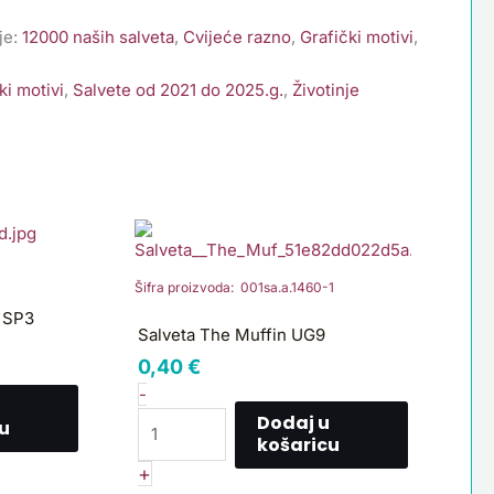
je:
12000 naših salveta
,
Cvijeće razno
,
Grafički motivi
,
ki motivi
,
Salvete od 2021 do 2025.g.
,
Životinje
Salveta
The
Muffin
Šifra proizvoda: 001sa.a.1460-1
UG9
t SP3
količina
Salveta The Muffin UG9
0,40
€
-
Dodaj u
u
košaricu
+