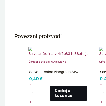
Povezani proizvodi
Salveta
Sa
Dolina
Ja
vinograda
Ro
Šifra proizvoda: 001sa.157 a - 1
Šifr
SP4
C
količina
ko
Salveta Dolina vinograda SP4
Sal
0,40
€
0,
-
-
Dodaj u
košaricu
+
+