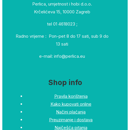
Perlica, umjetnost i hobi d.o.o.
Krčelićeva 15, 10000 Zagreb
tel 01 4618023 ;
Radno vrijeme : Pon-pet 8 do 17 sati, sub 9 do
13 sati
e-mail: info@perlica.eu
Shop info
Pravila korištenja
Kako kupovati online
Načini plaćanja
Preuzimanje i dostava
Najčešća pitanja