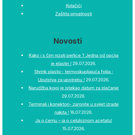
Kolačići
Zaštita privatnosti
Novosti
Kako i s čim nizati perlice ? Jedna od opcija
je elastin !
29.07.2026.
Shrink plastic- termoskupljajuća folija :
Uputstva za upotrebu !
29.07.2026.
Narudžba kojoj je istekao datum za plaćanje
29.07.2026.
Terminali i konektori- zaronite u svijet izrade
nakita !
16.07.2026.
Ja o ćemu – ja o celuloznom acetatu!
15.07.2026.