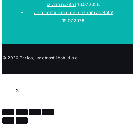
izrade nakita !
16.07.2026.
Ja o ćemu – ja o celuloznom acetatu!
15.07.2026.
© 2026 Perlica, umjetnost i hobi d.o.o.