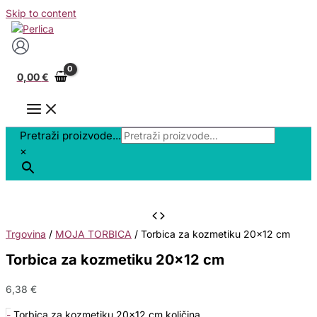
Skip to content
0,00
€
Pretraži proizvode...
×
Trgovina
/
MOJA TORBICA
/ Torbica za kozmetiku 20×12 cm
Torbica za kozmetiku 20×12 cm
6,38
€
-
Torbica za kozmetiku 20x12 cm količina