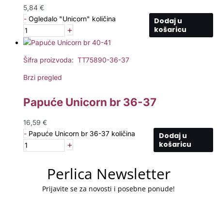
5,84
€
-
Ogledalo "Unicorn" količina
Dodaj u
+
košaricu
Šifra proizvoda: TT75890-36-37
Brzi pregled
Papuće Unicorn br 36-37
16,59
€
-
Papuće Unicorn br 36-37 količina
Dodaj u
+
košaricu
Perlica Newsletter
Prijavite se za novosti i posebne ponude!