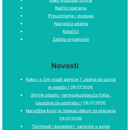
Kako kupovati online
Načini plaćanja
Preuzimanje i dostava
Najčešća pitanja
Kolačići
Zaštita privatnosti
Novosti
Kako i s čim nizati perlice ? Jedna od opcija
je elastin !
29.07.2026.
Shrink plastic- termoskupljajuća folija :
Uputstva za upotrebu !
29.07.2026.
Narudžba kojoj je istekao datum za plaćanje
29.07.2026.
Terminali i konektori- zaronite u svijet