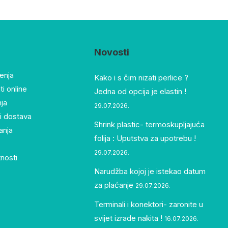
Novosti
tenja
Kako i s čim nizati perlice ?
i online
Jedna od opcija je elastin !
nja
29.07.2026.
i dostava
Shrink plastic- termoskupljajuća
anja
folija : Uputstva za upotrebu !
29.07.2026.
tnosti
Narudžba kojoj je istekao datum
za plaćanje
29.07.2026.
Terminali i konektori- zaronite u
svijet izrade nakita !
16.07.2026.