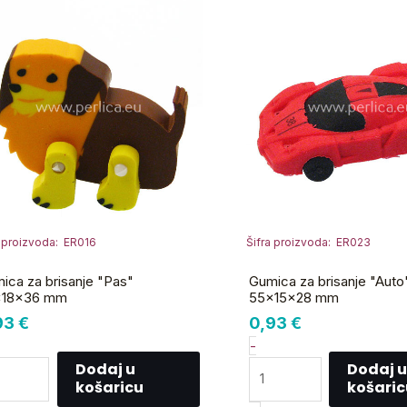
za
isanje
brisanje
as"
"Auto"
x18x36
55x15x28
m
mm
ličina
količina
a proizvoda: ER016
Šifra proizvoda: ER023
ica za brisanje "Pas"
Gumica za brisanje "Auto
x18x36 mm
55x15x28 mm
93
€
0,93
€
-
Dodaj u
Dodaj u
košaricu
košaric