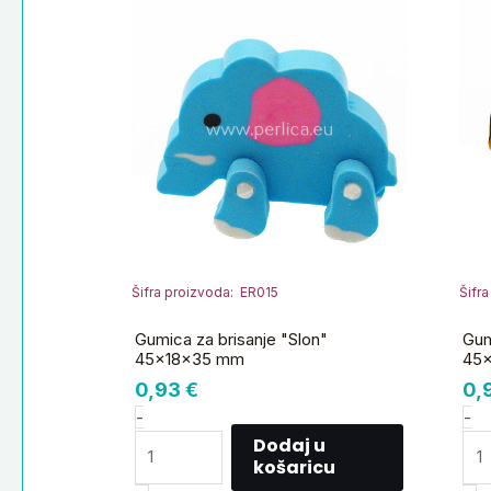
za
za
brisanje
br
"Slon"
"P
45x18x35
45
mm
m
količina
ko
Šifra proizvoda: ER015
Šifr
Gumica za brisanje "Slon"
Gum
45x18x35 mm
45
0,93
€
0,
-
-
Dodaj u
košaricu