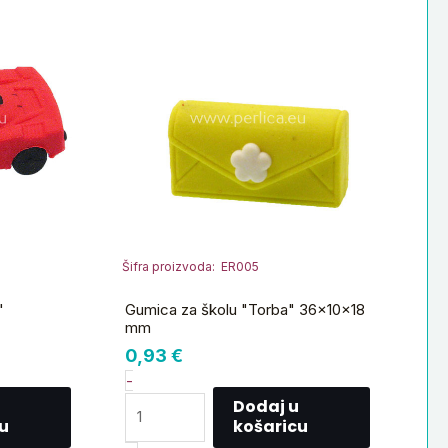
za
školu
"Torba"
36x10x18
mm
količina
Šifra proizvoda: ER005
"
Gumica za školu "Torba" 36x10x18
mm
0,93
€
-
Dodaj u
u
košaricu