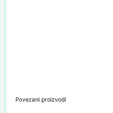
Povezani proizvodi
Gumica
Gu