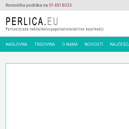
Skip
Korisnička podrška na
01 461 8023
to
content
NASLOVNA
TRGOVINA
O NAMA
NOVOSTI
NAJČEŠĆ