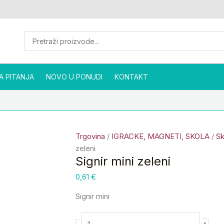
Signir
mini
zeleni
količina
A PITANJA
NOVO U PONUDI
KONTAKT
Trgovina
/
IGRACKE, MAGNETI, SKOLA
/
Sk
zeleni
Signir mini zeleni
0,61
€
Signir mini
+