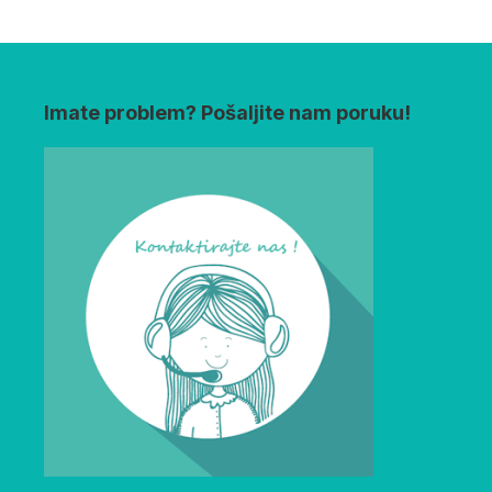
Imate problem? Pošaljite nam poruku!