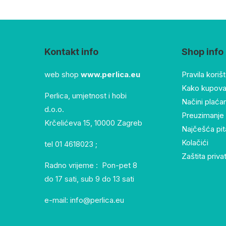
Kontakt info
Shop info
web shop
www.perlica.eu
Pravila koriš
Kako kupovat
Perlica, umjetnost i hobi
Načini plaća
d.o.o.
Preuzimanje 
Krčelićeva 15, 10000 Zagreb
Najčešća pit
Kolačići
tel 01 4618023 ;
Zaštita priva
Radno vrijeme : Pon-pet 8
do 17 sati, sub 9 do 13 sati
e-mail: info@perlica.eu