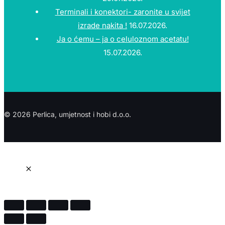
Terminali i konektori- zaronite u svijet
izrade nakita !
16.07.2026.
Ja o ćemu – ja o celuloznom acetatu!
15.07.2026.
© 2026 Perlica, umjetnost i hobi d.o.o.