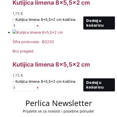
Kutijica limena 8×5,5×2 cm
1,73
€
-
Kutijica limena 8x5,5x2 cm količina
Dodaj u
+
košaricu
Šifra proizvoda: BO233
Brzi pregled
Kutijica limena 8×5,5×2 cm
1,73
€
-
Kutijica limena 8x5,5x2 cm količina
Dodaj u
+
košaricu
Perlica Newsletter
Prijavite se za novosti i posebne ponude!