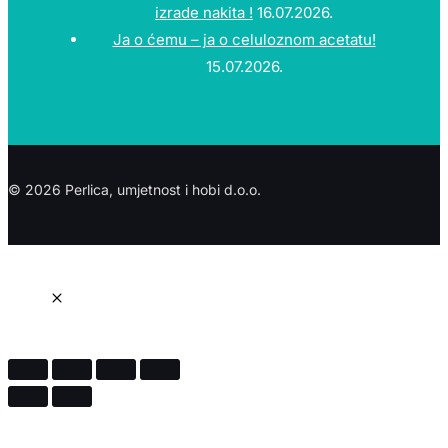
izrade nakita !
16.07.2026.
Ja o ćemu – ja o celuloznom acetatu!
15.07.2026.
© 2026 Perlica, umjetnost i hobi d.o.o.