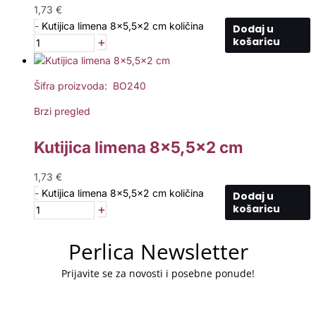
1,73
€
-
Kutijica limena 8x5,5x2 cm količina
Dodaj u
+
košaricu
Šifra proizvoda: BO240
Brzi pregled
Kutijica limena 8×5,5×2 cm
1,73
€
-
Kutijica limena 8x5,5x2 cm količina
Dodaj u
+
košaricu
Perlica Newsletter
Prijavite se za novosti i posebne ponude!