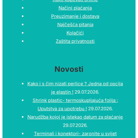
Načini plaćanja
Preuzimanje i dostava
Najčešća pitanja
Kolačići
Zaštita privatnosti
Novosti
Kako i s čim nizati perlice ? Jedna od opcija
je elastin !
29.07.2026.
Shrink plastic- termoskupljajuća folija :
Uputstva za upotrebu !
29.07.2026.
Narudžba kojoj je istekao datum za plaćanje
29.07.2026.
Terminali i konektori- zaronite u svijet