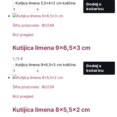
-
Kutijica limena 5,5x4x2 cm količina
Dodaj u
+
košaricu
Šifra proizvoda: BO248
Brzi pregled
Kutijica limena 9×6,5×3 cm
1,73
€
-
Kutijica limena 9x6,5x3 cm količina
Dodaj u
+
košaricu
Šifra proizvoda: BO239
Brzi pregled
Kutijica limena 8×5,5×2 cm