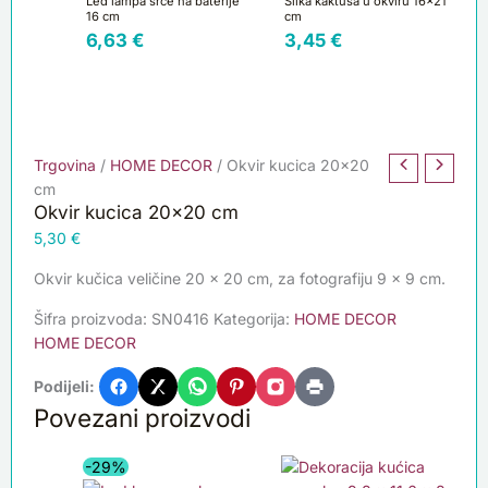
Led lampa srce na baterije
Slika kaktusa u okviru 16×21
16 cm
cm
6,63
€
3,45
€
Trgovina
/
HOME DECOR
/ Okvir kucica 20×20
cm
Okvir kucica 20×20 cm
5,30
€
Okvir kučica veličine 20 x 20 cm, za fotografiju 9 x 9 cm.
Šifra proizvoda:
SN0416
Kategorija:
HOME DECOR
HOME DECOR
Podijeli:
Povezani proizvodi
Izvorna
Trenutna
-29%
cijena
cijena