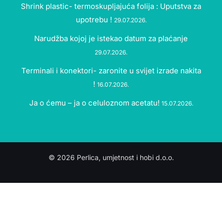
Shrink plastic- termoskupljajuća folija : Uputstva za
upotrebu !
29.07.2026.
Narudžba kojoj je istekao datum za plaćanje
29.07.2026.
Terminali i konektori- zaronite u svijet izrade nakita
!
16.07.2026.
Ja o ćemu – ja o celuloznom acetatu!
15.07.2026.
© 2026 Perlica, umjetnost i hobi d.o.o.