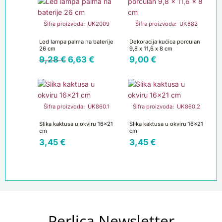
bila
je:
je:
6,63 €.
Šifra proizvoda: UK2009
Šifra proizvoda: UK882
9,28 €.
Led lampa palma na baterije
Dekoracija kućica porculan
26 cm
9,8 x 11,6 x 8 cm
9,28
€
6,63
€
9,00
€
Šifra proizvoda: UK860.1
Šifra proizvoda: UK860.2
Slika kaktusa u okviru 16×21
Slika kaktusa u okviru 16×21
cm
cm
3,45
€
3,45
€
Perlica Newsletter