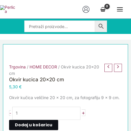
Skip
Okvir
to
kucica
content
20x20
cm
količina
Trgovina
/
HOME DECOR
/ Okvir kucica 20×20
cm
Okvir kucica 20×20 cm
5,30
€
Okvir kučica veličine 20 x 20 cm, za fotografiju 9 x 9 cm.
+
-
Dodaj u košaricu