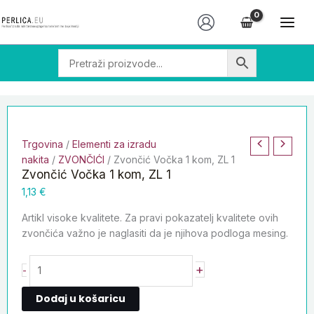
Skip
Zvončić
to
Vočka
content
1
kom,
ZL
1
količina
Trgovina
/
Elementi za izradu
nakita
/
ZVONČIĆI
/ Zvončić Vočka 1 kom, ZL 1
Zvončić Vočka 1 kom, ZL 1
1,13
€
Artikl visoke kvalitete. Za pravi pokazatelj kvalitete ovih
zvončića važno je naglasiti da je njihova podloga mesing.
+
-
Dodaj u košaricu