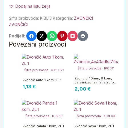
Dodaj na listu želja
Šifra proizvoda:
K-BL13
Kategorija:
ZVONČIĆI
ZVONČIĆI
Podijeli:
Povezani proizvodi
Šifra proizvoda: IP0011
Šifra proizvoda: K-BL071
Zvoncici 10mm, 6 kom,
Zvončić Auto 1 kom, ZL 1
galvanizacija mat srebro
1,13
€
IP6
2,00
€
Šifra proizvoda: K-BL15
Šifra proizvoda: K-BL03
Zvončić Panda 1 kom, ZL 1
Zvončić Sova 1 kom, ZL 1