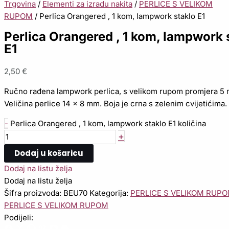
Trgovina
/
Elementi za izradu nakita
/
PERLICE S VELIKOM
RUPOM
/ Perlica Orangered , 1 kom, lampwork staklo E1
Perlica Orangered , 1 kom, lampwork 
E1
2,50
€
Ručno rađena lampwork perlica, s velikom rupom promjera 5
Veličina perlice 14 x 8 mm. Boja je crna s zelenim cvijetićima.
-
Perlica Orangered , 1 kom, lampwork staklo E1 količina
+
Dodaj u košaricu
Dodaj na listu želja
Dodaj na listu želja
Šifra proizvoda:
BEU70
Kategorija:
PERLICE S VELIKOM RUP
PERLICE S VELIKOM RUPOM
Podijeli: