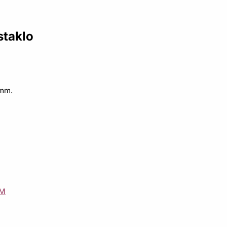
staklo
 mm.
OM