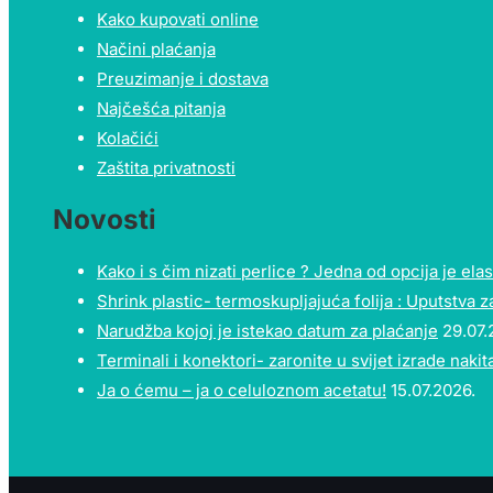
Kako kupovati online
Načini plaćanja
Preuzimanje i dostava
Najčešća pitanja
Kolačići
Zaštita privatnosti
Novosti
Kako i s čim nizati perlice ? Jedna od opcija je elast
Shrink plastic- termoskupljajuća folija : Uputstva z
Narudžba kojoj je istekao datum za plaćanje
29.07.
Terminali i konektori- zaronite u svijet izrade nakita
Ja o ćemu – ja o celuloznom acetatu!
15.07.2026.