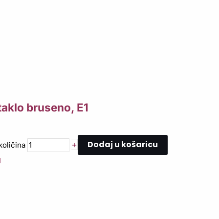
taklo bruseno, E1
Dodaj u košaricu
+
količina