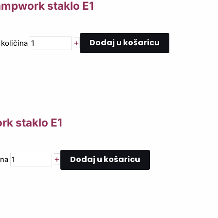
ampwork staklo E1
Dodaj u košaricu
+
količina
rk staklo E1
Dodaj u košaricu
+
ina