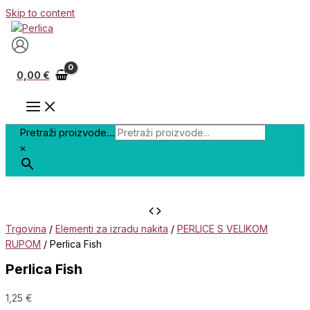
Skip to content
0,00
€
Pretraži proizvode...
×
Trgovina
/
Elementi za izradu nakita
/
PERLICE S VELIKOM
RUPOM
/ Perlica Fish
Perlica Fish
1,25
€