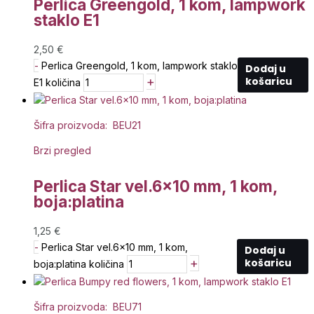
Perlica Greengold, 1 kom, lampwork
staklo E1
2,50
€
-
Perlica Greengold, 1 kom, lampwork staklo
Dodaj u
+
košaricu
E1 količina
Šifra proizvoda: BEU21
Brzi pregled
Perlica Star vel.6×10 mm, 1 kom,
boja:platina
1,25
€
-
Perlica Star vel.6x10 mm, 1 kom,
Dodaj u
+
košaricu
boja:platina količina
Šifra proizvoda: BEU71