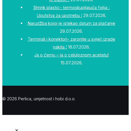
Shrink plastic- termoskupljajuća folija :
Uputstva za upotrebu !
29.07.2026.
Narudžba kojoj je istekao datum za plaćanje
29.07.2026.
Terminali i konektori- zaronite u svijet izrade
nakita !
16.07.2026.
Ja o ćemu – ja o celuloznom acetatu!
15.07.2026.
© 2026 Perlica, umjetnost i hobi d.o.o.