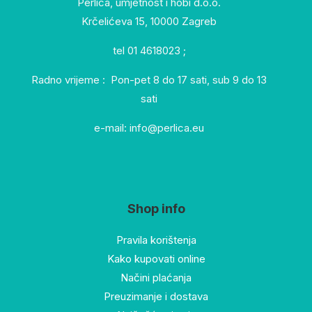
Perlica, umjetnost i hobi d.o.o.
Krčelićeva 15, 10000 Zagreb
tel 01 4618023 ;
Radno vrijeme : Pon-pet 8 do 17 sati, sub 9 do 13
sati
e-mail: info@perlica.eu
Shop info
Pravila korištenja
Kako kupovati online
Načini plaćanja
Preuzimanje i dostava