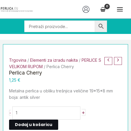
Skip
Perlica
to
Cherry
content
količina
Trgovina
/
Elementi za izradu nakita
/
PERLICE S
VELIKOM RUPOM
/ Perlica Cherry
Perlica Cherry
1,25
€
Metalna perlica u obliku trešnjica veličine 19*15*8 mm
boja: antik silver
+
-
Dodaj u košaricu