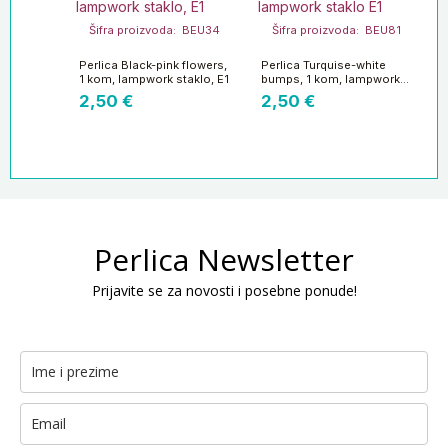
Šifra proizvoda: BEU34
Šifra proizvoda: BEU81
Perlica Black-pink flowers,
Perlica Turquise-white
1 kom, lampwork staklo, E1
bumps, 1 kom, lampwork
staklo E1
2,50
€
2,50
€
Perlica Newsletter
Prijavite se za novosti i posebne ponude!