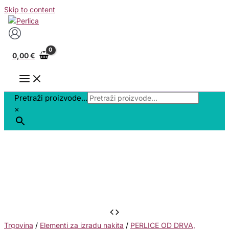
Skip to content
0,00
€
Pretraži proizvode...
×
Trgovina
/
Elementi za izradu nakita
/
PERLICE OD DRVA,