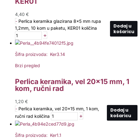
KER01
4,40
€
-
Perlica keramika glazirana 8x5 mm rupa
Dodaj u
1,2mm, 10 kom u paketu, KER01 količina
košaricu
+
Šifra proizvoda: Ker3.14
Brzi pregled
Perlica keramika, vel 20×15 mm, 1
kom, ručni rad
1,20
€
-
Perlica keramika, vel 20x15 mm, 1 kom,
Dodaj u
+
košaricu
ručni rad količina
Šifra proizvoda: Ker1.1