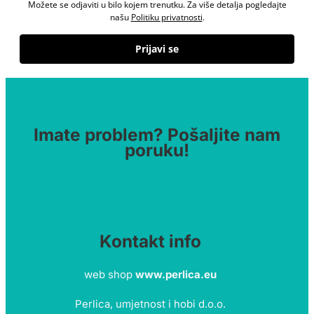
Možete se odjaviti u bilo kojem trenutku. Za više detalja pogledajte
našu
Politiku privatnosti
.
Prijavi se
Imate problem? Pošaljite nam
poruku!
Kontakt info
web shop
www.perlica.eu
Perlica, umjetnost i hobi d.o.o.