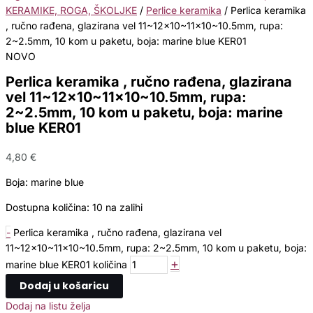
KERAMIKE, ROGA, ŠKOLJKE
/
Perlice keramika
/ Perlica keramika
, ručno rađena, glazirana vel 11~12×10~11×10~10.5mm, rupa:
2~2.5mm, 10 kom u paketu, boja: marine blue KER01
NOVO
Perlica keramika , ručno rađena, glazirana
vel 11~12×10~11×10~10.5mm, rupa:
2~2.5mm, 10 kom u paketu, boja: marine
blue KER01
4,80
€
Boja: marine blue
Dostupna količina:
10 na zalihi
-
Perlica keramika , ručno rađena, glazirana vel
11~12x10~11x10~10.5mm, rupa: 2~2.5mm, 10 kom u paketu, boja:
+
marine blue KER01 količina
Dodaj u košaricu
Dodaj na listu želja